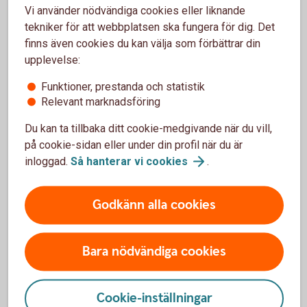
Skriv under bodelningsavtalet.
Vi använder nödvändiga cookies eller liknande
tekniker för att webbplatsen ska fungera för dig. Det
Bodelning separation - om ni är sambos
finns även cookies du kan välja som förbättrar din
upplevelse:
Om bodelningen gäller ett samboförhållande är det den dag
Funktioner, prestanda och statistik
som samboförhållandet upphörde.
Relevant marknadsföring
Som sambo har man enbart rätt till hälften av det
Du kan ta tillbaka ditt cookie-medgivande när du vill,
sammanlagda nettovärdet av bostad och bohag som
på cookie-sidan eller under din profil när du är
införskaffats för gemensamt bruk, alltså inte till det som
inloggad.
Så hanterar vi
cookies
.
var och en fått eller köpt för eget bruk, säger Madelén.
Det betyder att om den ena parten har flyttat in hos den
Godkänn alla cookies
andra för att bli sambo, så har man inte rätt till del i
bostaden vid en separation. För bohag, som till exempel
möbler, gäller att det som införskaffats för att användas
Bara nödvändiga cookies
gemensamt delas lika vid en separation.
– Det spelar ingen roll om den ena parten har betalat mer än
Cookie-inställningar
den andra, det delas ändå lika. Därför är det bra om man