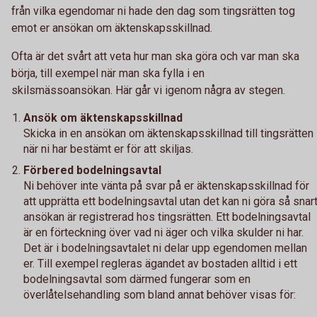
från vilka egendomar ni hade den dag som tingsrätten tog
emot er ansökan om äktenskapsskillnad.
Ofta är det svårt att veta hur man ska göra och var man ska
börja, till exempel när man ska fylla i en
skilsmässoansökan. Här går vi igenom några av stegen.
Ansök om äktenskapsskillnad
Skicka in en ansökan om äktenskapsskillnad till tingsrätten
när ni har bestämt er för att skiljas.
Förbered bodelningsavtal
Ni behöver inte vänta på svar på er äktenskapsskillnad för
att upprätta ett bodelningsavtal utan det kan ni göra så snar
ansökan är registrerad hos tingsrätten. Ett bodelningsavtal
är en förteckning över vad ni äger och vilka skulder ni har.
Det är i bodelningsavtalet ni delar upp egendomen mellan
er. Till exempel regleras ägandet av bostaden alltid i ett
bodelningsavtal som därmed fungerar som en
överlåtelsehandling som bland annat behöver visas för: