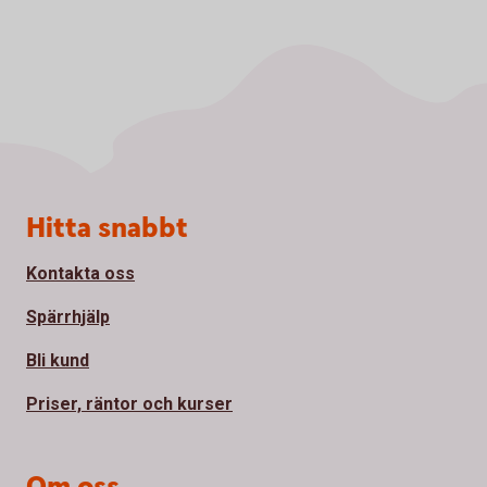
Sidfot
Hitta snabbt
Kontakta oss
Spärrhjälp
Bli kund
Priser, räntor och kurser