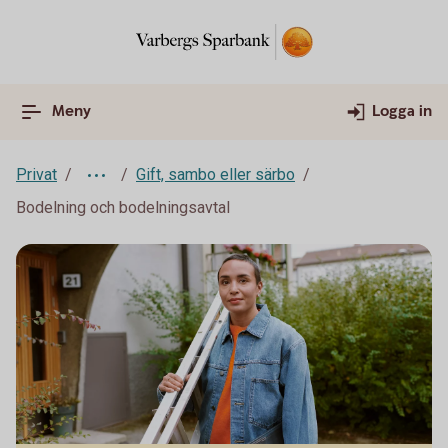
Meny
Logga in
Privat
Gift, sambo eller särbo
Bodelning och bodelningsavtal