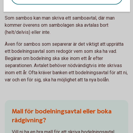
betalar hälften var på de större utgifterna, säger Madelén.
Som sambos kan man skriva ett samboavtal, där man
kommer överens om sambolagen ska avtalas bort
(helt/delvis) eller inte.
Även för sambos som separerar är det viktigt att upprätta
ett bodelningsavtal som redogör vem som ska ha vad.
Begäran om bodelning ska ske inom ett år efter
separationen. Avtalet behöver nödvändigtvis inte skrivas
inom ett år. Ofta kräver banken ett bodelningsavtal för att ni,
var och en för sig, ska ha möjlighet att ta nya bolån.
Mall för bodelningsavtal eller boka
rådgivning?
Vill ni ha en bra mall för att skriva bodelningsavtal