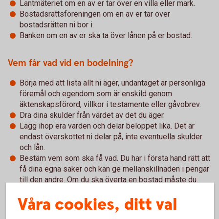
Lantmäteriet om en av er tar över en villa eller mark.
Bostadsrättsföreningen om en av er tar över
bostadsrätten ni bor i.
Banken om en av er ska ta över lånen på er bostad.
Vem får vad vid en bodelning?
Börja med att lista allt ni äger, undantaget är personliga
föremål och egendom som är enskild genom
äktenskapsförord, villkor i testamente eller gåvobrev.
Dra dina skulder från värdet av det du äger.
Lägg ihop era värden och delar beloppet lika. Det är
endast överskottet ni delar på, inte eventuella skulder
och lån.
Bestäm vem som ska få vad. Du har i första hand rätt att
få dina egna saker och kan ge mellanskillnaden i pengar
till den andre. Om du ska överta en bostad måste du
ofta även överta de bolån som finns. Det är viktigt att
Våra cookies, ditt val
banken godkänt att du tar över lånen innan
bodelningsavtalet skrivs på.