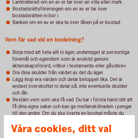
Lantmäteriet om en av er tar över en villa eller mark.
Bostadsrättsföreningen om en av er tar över
bostadsrätten ni bor i.
Banken om en av er ska ta över lånen på er bostad.
Vem får vad vid en bodelning?
Börja med att lista allt ni äger, undantaget är personliga
föremål och egendom som är enskild genom
äktenskapsförord, villkor i testamente eller gåvobrev.
Dra dina skulder från värdet av det du äger.
Lägg ihop era värden och delar beloppet lika. Det är
endast överskottet ni delar på, inte eventuella skulder
och lån.
Bestäm vem som ska få vad. Du har i första hand rätt att
få dina egna saker och kan ge mellanskillnaden i pengar
till den andre. Om du ska överta en bostad måste du
ofta även överta de bolån som finns. Det är viktigt att
Våra cookies, ditt val
banken godkänt att du tar över lånen innan
bodelningsavtalet skrivs på.