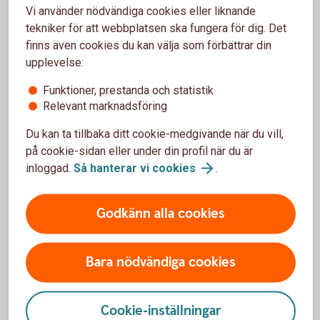
Skriv under bodelningsavtalet.
Vi använder nödvändiga cookies eller liknande
tekniker för att webbplatsen ska fungera för dig. Det
Bodelning separation - om ni är sambos
finns även cookies du kan välja som förbättrar din
upplevelse:
Om bodelningen gäller ett samboförhållande är det den dag
Funktioner, prestanda och statistik
som samboförhållandet upphörde.
Relevant marknadsföring
Som sambo har man enbart rätt till hälften av det
Du kan ta tillbaka ditt cookie-medgivande när du vill,
sammanlagda nettovärdet av bostad och bohag som
på cookie-sidan eller under din profil när du är
införskaffats för gemensamt bruk, alltså inte till det som
inloggad.
Så hanterar vi
cookies
.
var och en fått eller köpt för eget bruk, säger Madelén.
Det betyder att om den ena parten har flyttat in hos den
Godkänn alla cookies
andra för att bli sambo, så har man inte rätt till del i
bostaden vid en separation. För bohag, som till exempel
möbler, gäller att det som införskaffats för att användas
Bara nödvändiga cookies
gemensamt delas lika vid en separation.
– Det spelar ingen roll om den ena parten har betalat mer än
Cookie-inställningar
den andra, det delas ändå lika. Därför är det bra om man