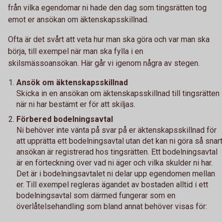
från vilka egendomar ni hade den dag som tingsrätten tog
emot er ansökan om äktenskapsskillnad.
Ofta är det svårt att veta hur man ska göra och var man ska
börja, till exempel när man ska fylla i en
skilsmässoansökan. Här går vi igenom några av stegen.
Ansök om äktenskapsskillnad
Skicka in en ansökan om äktenskapsskillnad till tingsrätten
när ni har bestämt er för att skiljas.
Förbered bodelningsavtal
Ni behöver inte vänta på svar på er äktenskapsskillnad för
att upprätta ett bodelningsavtal utan det kan ni göra så snar
ansökan är registrerad hos tingsrätten. Ett bodelningsavtal
är en förteckning över vad ni äger och vilka skulder ni har.
Det är i bodelningsavtalet ni delar upp egendomen mellan
er. Till exempel regleras ägandet av bostaden alltid i ett
bodelningsavtal som därmed fungerar som en
överlåtelsehandling som bland annat behöver visas för: