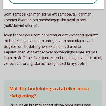
betalar hälften var på de större utgifterna, säger Madelén.
Som sambos kan man skriva ett samboavtal, där man
kommer överens om sambolagen ska avtalas bort
(helt/delvis) eller inte.
Även för sambos som separerar är det viktigt att upprätta
ett bodelningsavtal som redogör vem som ska ha vad.
Begäran om bodelning ska ske inom ett år efter
separationen. Avtalet behöver nödvändigtvis inte skrivas
inom ett år. Ofta kräver banken ett bodelningsavtal för att ni,
var och en för sig, ska ha möjlighet att ta nya bolån.
Mall för bodelningsavtal eller boka
rådgivning?
Vill ni ha en bra mall för att skriva bodelningsavtal