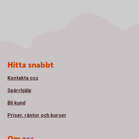
Sidfot
Hitta snabbt
Kontakta oss
Spärrhjälp
Bli kund
Priser, räntor och kurser