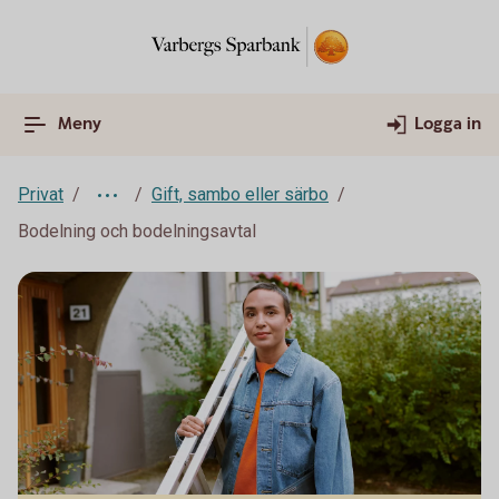
Meny
Logga in
Privat
Gift, sambo eller särbo
Bodelning och bodelningsavtal