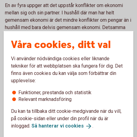
En av fyra uppger att det uppstår konflikter om ekonomi
mellan sig och sin partner. I hushåll där man har helt
gemensam ekonomi är det mindre konflikter om pengar än i
hushåll med bara delvis gemensam ekonomi. Detsamma
gäller för hushåll där man delar lika på småutgifterna, det
Våra cookies, ditt val
vill säga småinköp av till exempel vantar till barnen och
presenter till kalas. Just småutgifter är annars något som
kvinnor uppger att de i större utsträckning än männen
Vi använder nödvändiga cookies eller liknande
betalar mer av.
tekniker för att webbplatsen ska fungera för dig. Det
finns även cookies du kan välja som förbättrar din
– Försök att även dela på alla småutgifterna, man kan till
upplevelse:
exempel ha ett gemensamt konto med varsitt kort till som
man använder till den här typen av inköp. På så sätt kan man
Funktioner, prestanda och statistik
slippa onödigt tjat och konflikter om pengar hemma, säger
Relevant marknadsföring
Madelén Falkenhäll.
Du kan ta tillbaka ditt cookie-medgivande när du vill,
på cookie-sidan eller under din profil när du är
inloggad.
Så hanterar vi
cookies
.