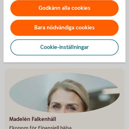
Ta kontroll över din ekonomi
Godkänn alla cookies
Det finns både verktyg och knep för att få bättre koll
på sin ekonomi.
Bara nödvändiga cookies
Checklista - Ta kontroll över ekonomin (pdf)
Utgiftskollen - ett digitalt
verktyg
Cookie-inställningar
Madelén Falkenhäll
Ekonom för Finansiell hälsa