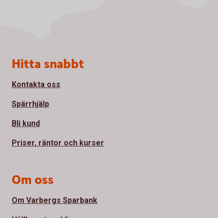
Sidfot
Hitta snabbt
Kontakta oss
Spärrhjälp
Bli kund
Priser, räntor och kurser
Om oss
Om Varbergs Sparbank