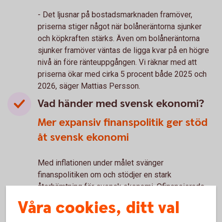
- Det ljusnar på bostadsmarknaden framöver,
priserna stiger något när bolåneräntorna sjunker
och köpkraften stärks. Även om bolåneräntorna
sjunker framöver väntas de ligga kvar på en högre
nivå än före ränteuppgången. Vi räknar med att
priserna ökar med cirka 5 procent både 2025 och
2026, säger Mattias Persson.
Vad händer med svensk ekonomi?
Mer expansiv finanspolitik ger stöd
åt svensk ekonomi
Med inflationen under målet svänger
finanspolitiken om och stödjer en stark
återhämtning för svensk ekonomi. Ofinansierade
åtgärder motsvarande 60 miljarder kronor 2025 och
Våra cookies, ditt val
lika mycket under valåret 2026 leder till ett