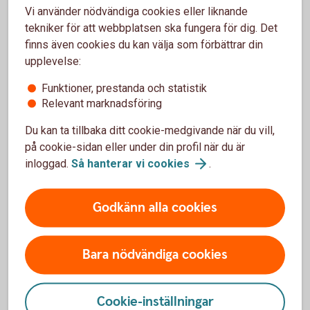
budgetunderskott för hela den offentliga sektorn
Vi använder nödvändiga cookies eller liknande
på cirka 1 procent av BNP för respektive år.
tekniker för att webbplatsen ska fungera för dig. Det
finns även cookies du kan välja som förbättrar din
- Vi räknar med skattesänkningar för hushållen och
upplevelse:
mer resurser till försvaret, rättsväsendet samt
välfärden. Under hösten kommer dessutom
Funktioner, prestanda och statistik
översynen av det finanspolitiska ramverket att
Relevant marknadsföring
presenteras, tillika en infrastrukturproposition och
forsknings- och innovationsproposition – viktiga
Du kan ta tillbaka ditt cookie-medgivande när du vill,
delar för svensk tillväxt och välfärd framöver,
på cookie-sidan eller under din profil när du är
säger Mattias Persson.
inloggad.
Så hanterar vi
cookies
.
Svensk ekonomi växlar upp
Godkänn alla cookies
Under resten av 2024 växer svensk ekonomi
Bara nödvändiga cookies
svagt. Swedbank räknar med att BNP växer med
måttliga 0,3 procent. Men från början av nästa år
växlar tillväxten upp och BNP växer med nära 3
Cookie-inställningar
procent både 2025 och 2026.