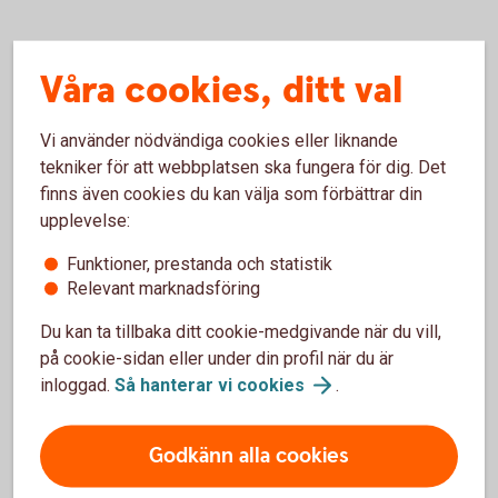
Våra cookies, ditt val
Om
Vi använder nödvändiga cookies eller liknande
tekniker för att webbplatsen ska fungera för dig. Det
styrräntan
finns även cookies du kan välja som förbättrar din
upplevelse:
Funktioner, prestanda och statistik
Relevant marknadsföring
Du kan ta tillbaka ditt cookie-medgivande när du vill,
på cookie-sidan eller under din profil när du är
Från reporänta till styrränta
inloggad.
Så hanterar vi
cookies
.
2022 bytte Riksbanken namn på reporäntan till
Godkänn alla cookies
styrräntan. Namnet reporänta kom från instrumentet
penningpolitiska repor som Riksbanken inte hade