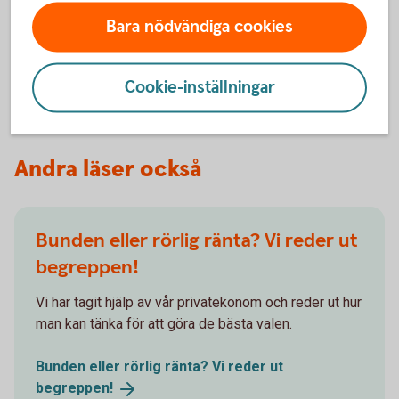
använt sedan 2008. Det nya namnet styrränta
Bara nödvändiga cookies
matchar räntans syfte bättre, det vill säga att styra
dagslåneräntan och påverka andra räntor i ekonomin
för att uppnå inflationsmålet.
Cookie-inställningar
Andra läser också
Bunden eller rörlig ränta? Vi reder ut
begreppen!
Vi har tagit hjälp av vår privatekonom och reder ut hur
man kan tänka för att göra de bästa valen.
Bunden eller rörlig ränta? Vi reder ut
begreppen!