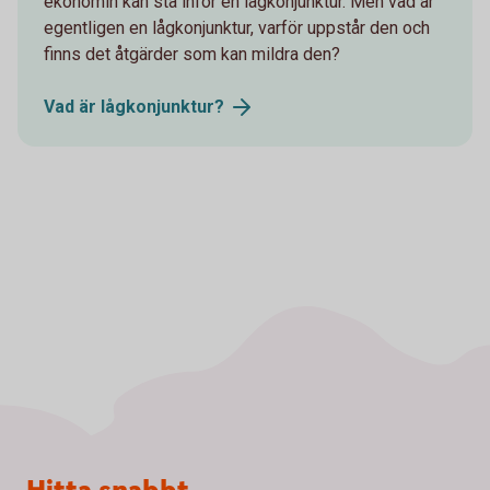
ekonomin kan stå inför en lågkonjunktur. Men vad är
egentligen en lågkonjunktur, varför uppstår den och
finns det åtgärder som kan mildra den?
Vad är
lågkonjunktur?
Sidfot