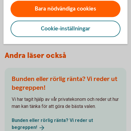
använt sedan 2008. Det nya namnet styrränta
Bara nödvändiga cookies
matchar räntans syfte bättre, det vill säga att styra
dagslåneräntan och påverka andra räntor i ekonomin
för att uppnå inflationsmålet.
Cookie-inställningar
Andra läser också
Bunden eller rörlig ränta? Vi reder ut
begreppen!
Vi har tagit hjälp av vår privatekonom och reder ut hur
man kan tänka för att göra de bästa valen.
Bunden eller rörlig ränta? Vi reder ut
begreppen!