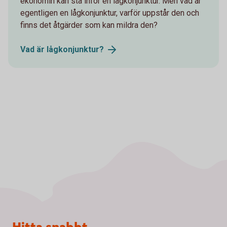
ekonomin kan stå inför en lågkonjunktur. Men vad är
egentligen en lågkonjunktur, varför uppstår den och
finns det åtgärder som kan mildra den?
Vad är
lågkonjunktur?
Sidfot