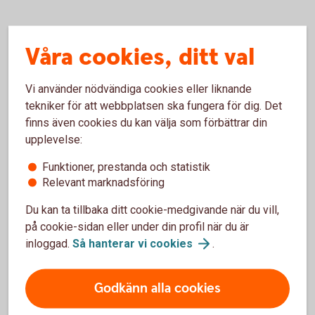
Våra cookies, ditt val
Om
Vi använder nödvändiga cookies eller liknande
tekniker för att webbplatsen ska fungera för dig. Det
styrräntan
finns även cookies du kan välja som förbättrar din
upplevelse:
Funktioner, prestanda och statistik
Relevant marknadsföring
Du kan ta tillbaka ditt cookie-medgivande när du vill,
på cookie-sidan eller under din profil när du är
Från reporänta till styrränta
inloggad.
Så hanterar vi
cookies
.
2022 bytte Riksbanken namn på reporäntan till
Godkänn alla cookies
styrräntan. Namnet reporänta kom från instrumentet
penningpolitiska repor som Riksbanken inte hade