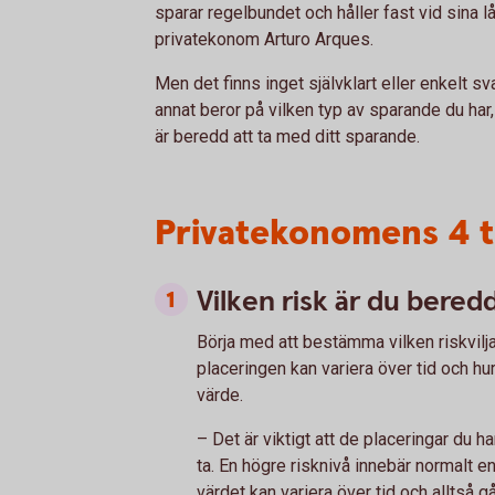
sparar regelbundet och håller fast vid sina l
privatekonom Arturo Arques.
Men det finns inget självklart eller enkelt s
annat beror på vilken typ av sparande du har
är beredd att ta med ditt sparande.
Privatekonomens 4 ti
Vilken risk är du beredd
Börja med att bestämma vilken riskvilj
placeringen kan variera över tid och hu
värde.
– Det är viktigt att de placeringar du h
ta. En högre risknivå innebär normalt 
värdet kan variera över tid och alltså 