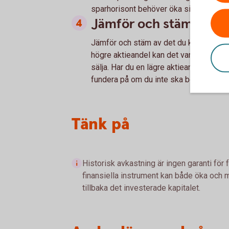
sparhorisont behöver öka sin aktieexp
Jämför och stäm av
Jämför och stäm av
det du kommit fram
högre aktieandel kan det vara ett teck
sälja. Har du en lägre aktieandel kan du 
fundera på om du inte ska börja köpa lit
Tänk på
Historisk avkastning är ingen garanti för 
finansiella instrument kan både öka och mi
tillbaka det investerade kapitalet.