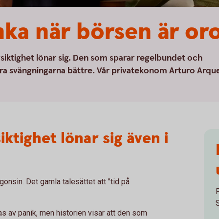
nka när börsen är oro
gsiktighet lönar sig. Den som sparar regelbundet och
 klara svängningarna bättre. Vår privatekonom Arturo Arqu
ktighet lönar sig även i
ågonsin. Det gamla talesättet att "tid på
as av panik, men historien visar att den som