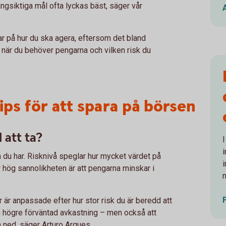
ångsiktiga mål ofta lyckas bäst, säger vår
var på hur du ska agera, eftersom det bland
, när du behöver pengarna och vilken risk du
ps för att spara på börsen
 att ta?
a du har. Risknivå speglar hur mycket värdet på
r hög sannolikheten är att pengarna minskar i
n
ar är anpassade efter hur stor risk du är beredd att
en högre förväntad avkastning – men också att
gå ned, säger Arturo Arques.