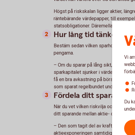
Högst på riskskalan ligger aktier, längr
räntebärande värdepapper, till exempel
statsobligationer. Däremellan finns en u
Hur lång tid tänker du 
V
Bestäm sedan vilken sparhorisont du har
pengarna.
Vi an
webbp
– Om du sparar på lång sikt, inte behöv
förbä
sparkapitalet sjunker i värde enskilda 
få en bra avkastning på börsen. I ett hi
F
som sparat regelbundet under lång tid,
R
Fördela ditt sparande m
Du ka
När du vet vilken riskvilja och sparho
under
ditt sparande mellan aktie- och räntes
– Den som tagit del av kraftiga uppgå
aktieexponeringen samtidigt som den s