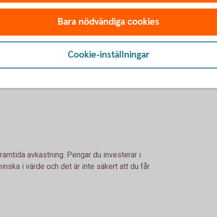
onering, säger Arturo Arques.
Bara nödvändiga cookies
 till med hur ditt sparande ser ut idag. Har du en
en på för hög risk och att du därmed kan behöva
Cookie-inställningar
lugnt sitta kvar i båten och eventuellt börja
e försiktigt.
framtida avkastning. Pengar du investerar i
nska i värde och det är inte säkert att du får