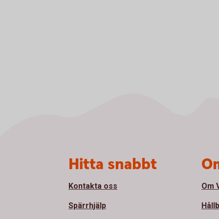
Sidfot
Hitta snabbt
Om
Kontakta oss
Om V
Spärrhjälp
Håll