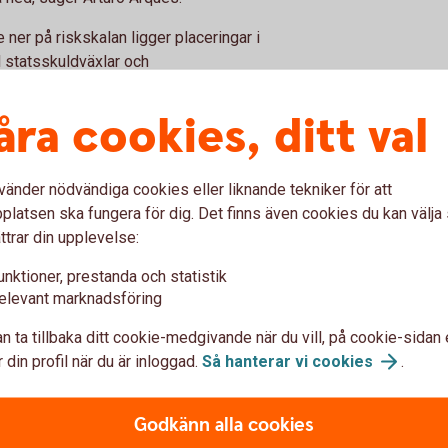
e ner på riskskalan ligger placeringar i
 statsskuldväxlar och
ppsjö av olika alternativ.
spara?
åra cookies, ditt val
, alltså hur länge du vill spara och när du behöver
vänder nödvändiga cookies eller liknande tekniker för att
latsen ska fungera för dig. Det finns även cookies du kan välj
er pengarna på flera år och kan acceptera att
ttrar din upplevelse:
dagar, månader eller år har du goda möjligheter att
storiskt perspektiv har vinnarna på börsen varit de
unktioner, prestanda och statistik
 säger Arturo Arques.
elevant marknadsföring
ellan räntor och aktier
n ta tillbaka ditt cookie-medgivande när du vill, på cookie-sidan 
risont du har kan du bestämma hur du ska fördela
 din profil när du är inloggad.
Så hanterar vi
cookies
.
parande.
ngar på börsen kanske har behov av att minska
Godkänn alla cookies
om börjat spara nu och är ung med en lång