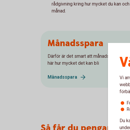
rådgivning kring hur mycket du kan och
månad.
Månadsspara
Därför är det smart att månadsspara - se
V
här hur mycket det kan bli
Månadsspara
Vi an
webbp
förbä
F
R
Du ka
Så får du pengar att 
under