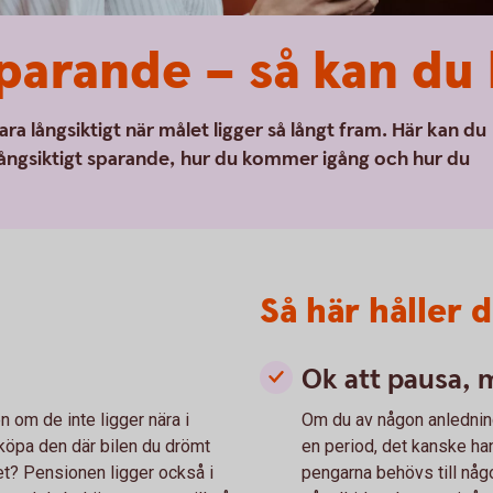
sparande – så kan du 
ra långsiktigt när målet ligger så långt fram. Här kan du
 långsiktigt sparande, hur du kommer igång och hur du
Så här håller d
Ok att pausa, 
 om de inte ligger nära i
Om du av någon anledning
 köpa den där bilen du drömt
en period, det kanske hand
et? Pensionen ligger också i
pengarna behövs till någ