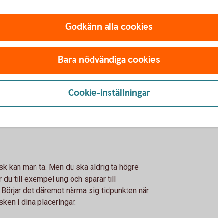
och ta hänsyn till avgifter kan även ett
Godkänn alla cookies
n växa till ett betydande belopp. Ju
Bara nödvändiga cookies
t placera sitt sparande i aktier eller fonder.
k du är beredd att ta med dina pengar. Med
ning, men också risken för att värdet kan
Cookie-inställningar
t dina pengar kan växa särskilt mycket.
isk kan man ta. Men du ska aldrig ta högre
 du till exempel ung och sparar till
. Börjar det däremot närma sig tidpunkten när
sken i dina placeringar.