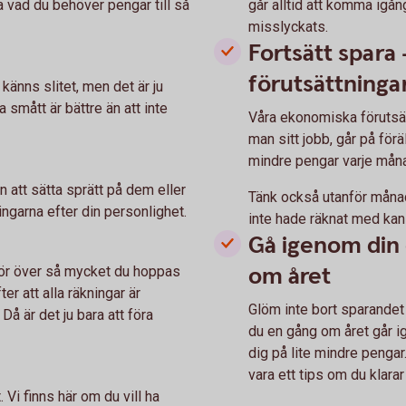
 vad du behöver pengar till så
går alltid att komma igång
misslyckats.
Fortsätt spara
förutsättninga
änns slitet, men det är ju
ja smått är bättre än att inte
Våra ekonomiska förutsät
man sitt jobb, går på förä
mindre pengar varje månad
 att sätta sprätt på dem eller
Tänk också utanför måna
ngarna efter din personlighet.
inte hade räknat med kan
Gå igenom din
om året
för över så mycket du hoppas
ter att alla räkningar är
Glöm inte bort sparandet 
Då är det ju bara att föra
du en gång om året går i
dig på lite mindre pengar
vara ett tips om du klarar
 Vi finns här om du vill ha