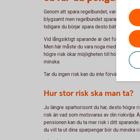
Genom att spara regelbundet, vara långsiktig 
blygsamt men regelbundet sparande med tide
tidigare du börjar spara desto bättre.
Vid långsiktigt sparande är det fördelaktigt at
Men här måste du vara noga med hur stor ris
högre risk ökar möjligheten till högre avkast
minska.
Tar du ingen risk kan du inte förvänta dig at
Hur stor risk ska man ta?
Ju längre sparhorisont du har, desto högre r
risk än vad som motsvaras av din riskvilja. Är
pensionen kan du ta mer risk i ditt sparande
du vill ta ut dina sparpengar bör du minska ri