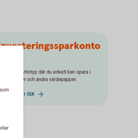
Investeringssparkonto
(ISK)
ISK är en kontotyp där du enkelt kan spara i
fonder, aktier och andra värdepapper.
a som
Så fungerar ISK
eller