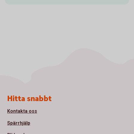
Sidfot
Hitta snabbt
Kontakta oss
Spärrhjälp