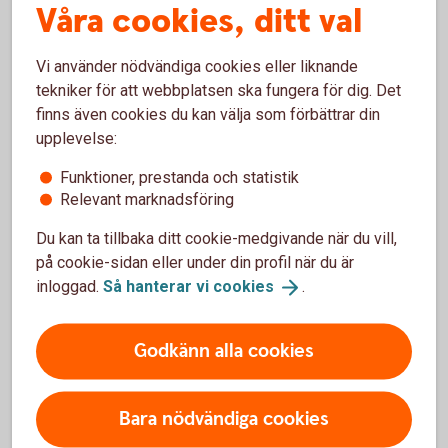
Våra cookies, ditt val
Vi använder nödvändiga cookies eller liknande
Vad är ett ISK?
tekniker för att webbplatsen ska fungera för dig. Det
finns även cookies du kan välja som förbättrar din
upplevelse:
Ett investeringssparkonto är en sparform där
du på ett enkelt sätt kan spara i fonder och
Funktioner, prestanda och statistik
aktier.
Relevant marknadsföring
Du kan sälja fonder och aktier utan att behöva
Du kan ta tillbaka ditt cookie-medgivande när du vill,
redogöra för dem i din deklaration. Du betalar
på cookie-sidan eller under din profil när du är
alltså inte skatt om du säljer något med vinst
inloggad.
Så hanterar vi
cookies
.
eller får utdelning. I stället betalar du en årlig
schablonskatt baserad på genomsnittet av
kontots värde vid kvartalsskiften och de
Godkänn alla cookies
insättningar du gjort under året.
Skulle du göra en förlust på dina värdepapper
kan du inte göra avdrag för dem.
Bara nödvändiga cookies
Du betalar skatt på ditt sparande på ISK