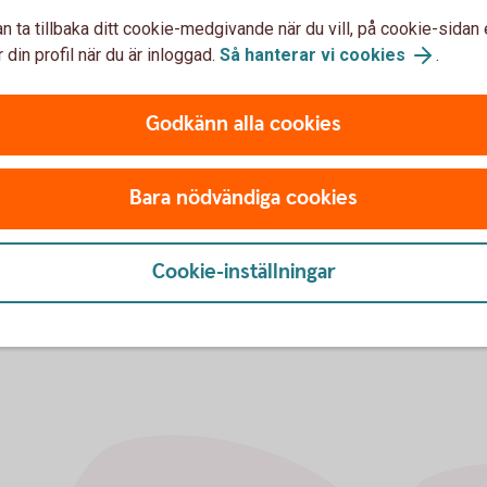
n ta tillbaka ditt cookie-medgivande när du vill, på cookie-sidan 
 din profil när du är inloggad.
Så hanterar vi cookies
.
slån utan säkerhet i bostaden,
terligare -0,15 procentenheter
Godkänn alla cookies
iv som passar dig kan bero på
 amorteringskrav ser ut. Kom in
nken, 0340-66 60 00 för att
Bara nödvändiga cookies
ilket alternativ som är bäst
Cookie-inställningar