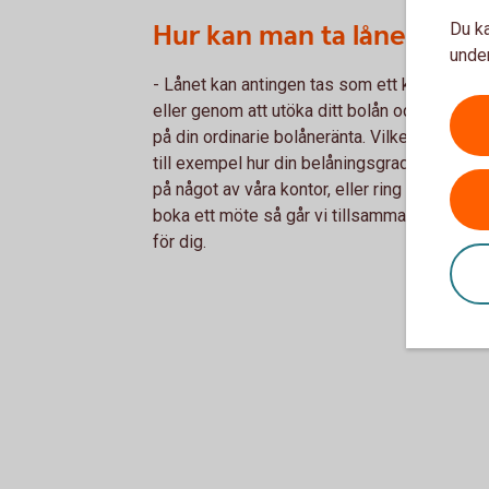
Hur kan man ta lånet?
Du ka
under
- Lånet kan antingen tas som ett konsumtion
eller genom att utöka ditt bolån och då få yt
på din ordinarie bolåneränta. Vilket alternat
till exempel hur din belåningsgrad eller ditt
på något av våra kontor, eller ring Telefonba
boka ett möte så går vi tillsammans igenom v
för dig.