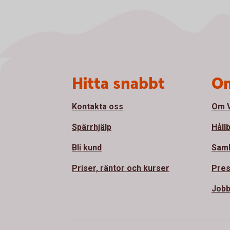
Sidfot
Hitta snabbt
Om
Kontakta oss
Om V
Spärrhjälp
Håll
Bli kund
Sam
Priser, räntor och kurser
Pre
Jobb