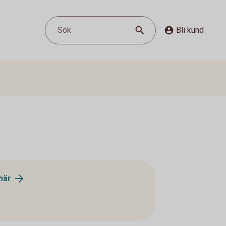
Sök
Bli kund
här