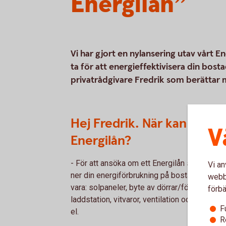
Energilån”
Vi har gjort en nylansering utav vårt E
ta för att energieffektivisera din bost
privatrådgivare Fredrik som berättar 
Hej Fredrik. När kan man 
V
Energilån?
- För att ansöka om ett Energilån ska du inv
Vi an
ner din energiförbrukning på bostaden. En så
webbp
vara: solpaneler, byte av dörrar/fönster, til
förbä
laddstation, vitvaror, ventilation och batteri
F
el.
R