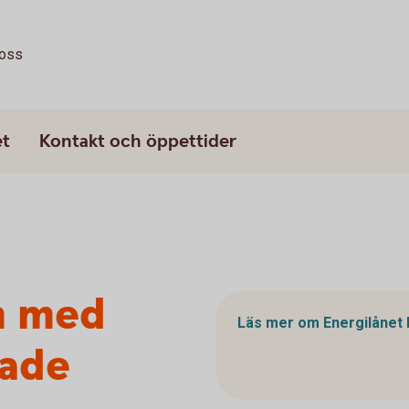
oss
et
Kontakt och öppettider
n med
Läs mer om Energilånet 
rade