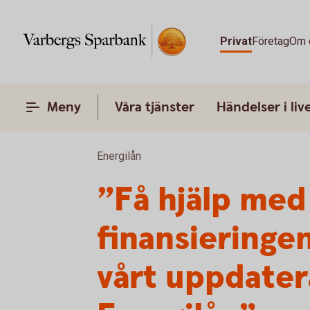
Privat
Företag
Om 
Meny
Våra tjänster
Händelser i liv
Energilån
”Få hjälp med
finansieringe
vårt uppdate