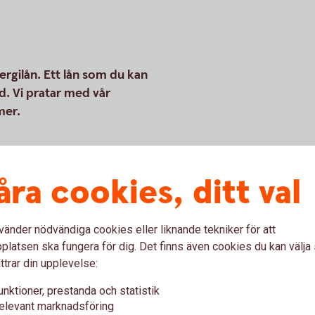
nergilån. Ett lån som du kan
ad. Vi pratar med vår
mer.
ansöka om ett
åra cookies, ditt val
estera i lösningar som kan dra
vänder nödvändiga cookies eller liknande tekniker för att
dan åtgärd kan till exempel
latsen ska fungera för dig. Det finns även cookies du kan välj
läggsisolering, värmepumpar,
ttrar din upplevelse:
er för lagring av egenproducerad
unktioner, prestanda och statistik
elevant marknadsföring