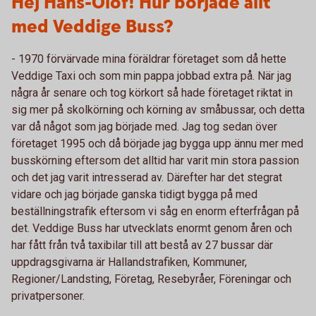
Hej Hans-Olof! Hur började allt
med Veddige Buss?
- 1970 förvärvade mina föräldrar företaget som då hette
Veddige Taxi och som min pappa jobbad extra på. När jag
några år senare och tog körkort så hade företaget riktat in
sig mer på skolkörning och körning av småbussar, och detta
var då något som jag började med. Jag tog sedan över
företaget 1995 och då började jag bygga upp ännu mer med
busskörning eftersom det alltid har varit min stora passion
och det jag varit intresserad av. Därefter har det stegrat
vidare och jag började ganska tidigt bygga på med
beställningstrafik eftersom vi såg en enorm efterfrågan på
det. Veddige Buss har utvecklats enormt genom åren och
har fått från två taxibilar till att bestå av 27 bussar där
uppdragsgivarna är Hallandstrafiken, Kommuner,
Regioner/Landsting, Företag, Resebyråer, Föreningar och
privatpersoner.