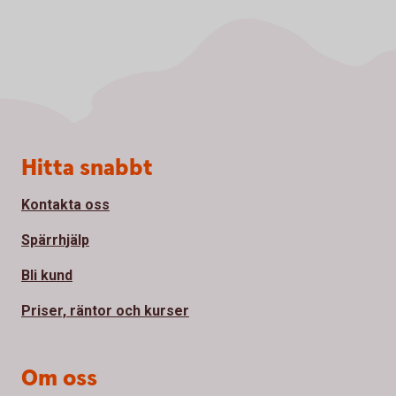
Sidfot
Hitta snabbt
Kontakta oss
Spärrhjälp
Bli kund
Priser, räntor och kurser
Om oss