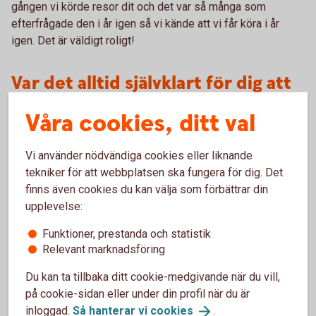
gången vi körde resor dit och det var så många som
efterfrågade den i år igen så vi kände att vi får köra i år
igen. Det är väldigt roligt!
Var det alltid självklart för dig att
du skulle ta över företaget?
Våra cookies, ditt val
- Ja. Det här har alltid varit mitt stora intresse så det fanns
Vi använder nödvändiga cookies eller liknande
inte någon tvekan. Jag tycker att detta är fantastiskt roligt
tekniker för att webbplatsen ska fungera för dig. Det
och har alltid tyckt det. Jag tycker det är lika härligt varje
finns även cookies du kan välja som förbättrar din
dag att få gå och sätta mig i bussen. Det är något med
upplevelse:
friheten, utvecklingen och att ingen dag är den andra lik som
är fantastisk.
Funktioner, prestanda och statistik
Relevant marknadsföring
Varför väljer du Varbergs
Du kan ta tillbaka ditt cookie-medgivande när du vill,
Sparbank som din bank?
på cookie-sidan eller under din profil när du är
inloggad.
Så hanterar vi
cookies
.