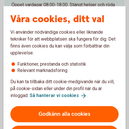
Öppet vardagar 08.00-18.00. Stängt helger och röda
dagar.
Våra cookies, ditt val
Ring 0340-66 60 00
Vi använder nödvändiga cookies eller liknande
tekniker för att webbplatsen ska fungera för dig. Det
finns även cookies du kan välja som förbättrar din
upplevelse:
Besök oss
Funktioner, prestanda och statistik
Relevant marknadsföring
Välkommen till ett av våra kontor så hjälper vi dig.
Du kan ta tillbaka ditt cookie-medgivande när du vill,
Hitta ditt
bankkontor
på cookie-sidan eller under din profil när du är
inloggad.
Så hanterar vi
cookies
.
Godkänn alla cookies
För att se detta innehåll behöver du först