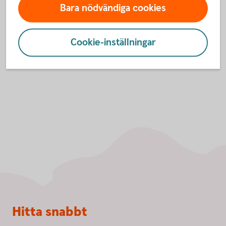
godkänna cookies för Funktioner, prestanda
Bara nödvändiga cookies
och statistik.
Inställningar för cookies
Cookie-inställningar
Sidfot
Hitta snabbt