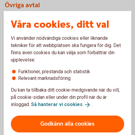
Övriga avtal
Våra cookies, ditt val
Valcentralen.
se
Pensionsvalet.
se
Vi använder nödvändiga cookies eller liknande
tekniker för att webbplatsen ska fungera för dig. Det
finns även cookies du kan välja som förbättrar din
Valcentral – vad gör de och vilken
upplevelse:
tillhör du?
Funktioner, prestanda och statistik
Relevant marknadsföring
Valcentralerna administrerar avtalspensionerna, det vill
Du kan ta tillbaka ditt cookie-medgivande när du vill,
säga de kollektivavtalade tjänstepensionerna. De
på cookie-sidan eller under din profil när du är
registrerar ditt val av försäkringsbolag och ser till att de
inloggad.
Så hanterar vi
cookies
.
premier som din arbetsgivare betalat skickas till rätt bolag.
Vilken valcentral som administrerar din tjänstepension
Godkänn alla cookies
beror på vilket kollektivavtalsområde du tillhör. Om du är
osäker på vilken valcentral du tillhör - kontakta din