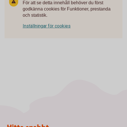
För att se detta innehåll behöver du först
godkänna cookies för Funktioner, prestanda
och statistik.
Inställningar för cookies
Sidfot