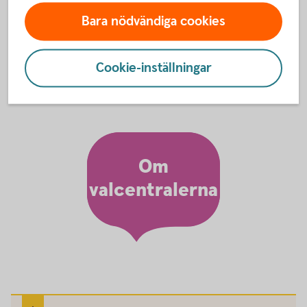
arbetsgivare. Läs mer om tjänstepension, avtalspension
Bara nödvändiga cookies
och valcentral på Pensionsmyndighetens webbplats.
Tjänstepension, avtalspension och valcentral
Cookie-inställningar
(pensionsmyndigheten.se)
Om
valcentralerna