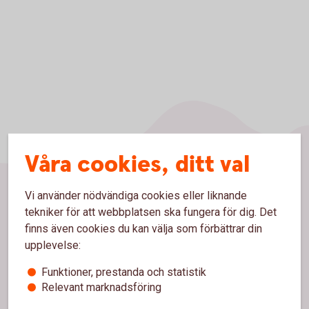
Våra cookies, ditt val
Vi använder nödvändiga cookies eller liknande
Sidfot
tekniker för att webbplatsen ska fungera för dig. Det
Hitta snabbt
finns även cookies du kan välja som förbättrar din
upplevelse:
Kontakta oss
Funktioner, prestanda och statistik
Spärrhjälp
Relevant marknadsföring
Bli kund