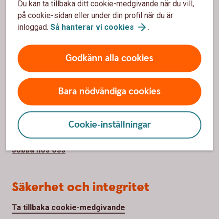
Du kan ta tillbaka ditt cookie-medgivande när du vill,
Priser, räntor och kurser
på cookie-sidan eller under din profil när du är
inloggad.
Så hanterar vi
cookies
.
Om oss
Godkänn alla cookies
Om Varbergs Sparbank
Bara nödvändiga cookies
Hållbar utveckling
Samhällsengagemang
Cookie-inställningar
Press
Jobba hos oss
Säkerhet och integritet
Ta tillbaka cookie-medgivande