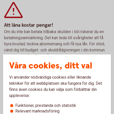
Att låna kostar pengar!
Om du inte kan betala tillbaka skulden i tid riskerar du en
betalningsanmärkning. Det kan leda till svårigheter att få
hyra bostad, teckna abonnemang och få nya lån. För stöd,
vänd dig till budget- och skuldrådgivningen i din kommun.
Kontaktuppgifter finns på
konsumentverket.se
Våra cookies, ditt val
Vi använder nödvändiga cookies eller liknande
Pris och ränta Fritidslån
tekniker för att webbplatsen ska fungera för dig. Det
finns även cookies du kan välja som förbättrar din
Ränta
upplevelse:
5,94 % (senaste ränteändringen 2025-10-03) räntan är
Funktioner, prestanda och statistik
rörlig.
Relevant marknadsföring