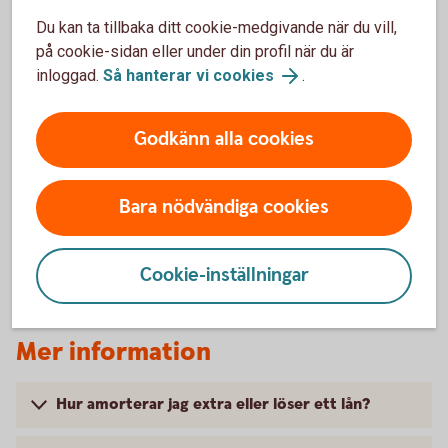
Du kan ta tillbaka ditt cookie-medgivande när du vill,
Uppläggningsavgift
på cookie-sidan eller under din profil när du är
550 kr
inloggad.
Så hanterar vi cookies
.
Aviseringsavgift
Godkänn alla cookies
0 kr
1
Bara nödvändiga cookies
Med e-faktura, 19 kr med autogiro och 45 kr
Tillbaka
1
för postala avier.
Cookie-inställningar
Mer information
Hur amorterar jag extra eller löser ett lån?