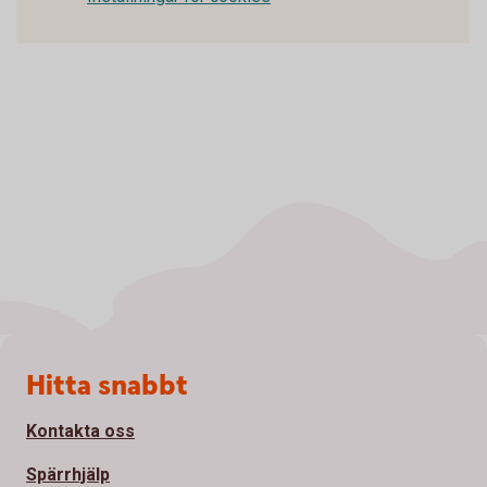
Sidfot
Hitta snabbt
Kontakta oss
Spärrhjälp