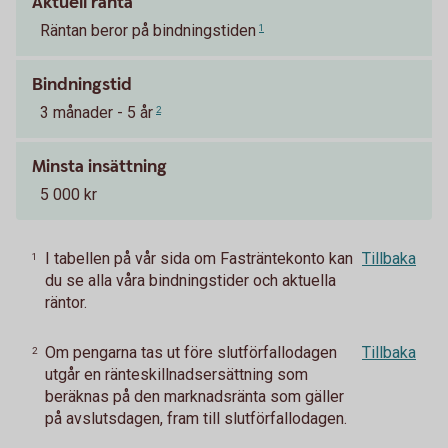
Aktuell ränta
Räntan beror på bindningstiden
1
Bindningstid
3 månader - 5 år
2
Minsta insättning
5 000 kr
I tabellen på vår sida om Fasträntekonto kan
Tillbaka
1
du se alla våra bindningstider och aktuella
räntor.
Om pengarna tas ut före slutförfallodagen
Tillbaka
2
utgår en ränteskillnadsersättning som
beräknas på den marknadsränta som gäller
på avslutsdagen, fram till slutförfallodagen.