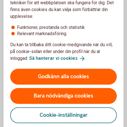
depåavgift.
tekniker för att webbplatsen ska fungera för dig. Det
finns även cookies du kan välja som förbättrar din
upplevelse:
Värdepapperstjänst
ISK
Funktioner, prestanda och statistik
Relevant marknadsföring
Du kan ta tillbaka ditt cookie-medgivande när du vill,
Sparkonton för skogsägare
på cookie-sidan eller under din profil när du är
inloggad.
Så hanterar vi
cookies
.
Skogskonto
Godkänn alla cookies
Aktuell ränta Skogskonto
1,60 %
Bara nödvändiga cookies
Minsta insättning
Cookie-inställningar
5 000 kr