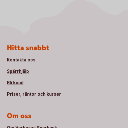
Sidfot
Hitta snabbt
Kontakta oss
Spärrhjälp
Bli kund
Priser, räntor och kurser
Om oss
Om Varbergs Sparbank