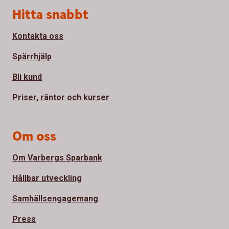
Sidfot
Hitta snabbt
Kontakta oss
Spärrhjälp
Bli kund
Priser, räntor och kurser
Om oss
Om Varbergs Sparbank
Hållbar utveckling
Samhällsengagemang
Press