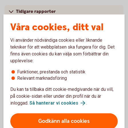
Tidigare rapporter
Våra cookies, ditt val
Vi använder nödvändiga cookies eller liknande
Temarapport
tekniker för att webbplatsen ska fungera för dig. Det
finns även cookies du kan välja som förbättrar din
upplevelse:
Köp av nyproducerad bostadsrätt (pdf)
Funktioner, prestanda och statistik
Relevant marknadsföring
Du kan ta tillbaka ditt cookie-medgivande när du vill,
Tidigare temarapporter
på cookie-sidan eller under din profil när du är
inloggad.
Så hanterar vi
cookies
.
Godkänn alla cookies