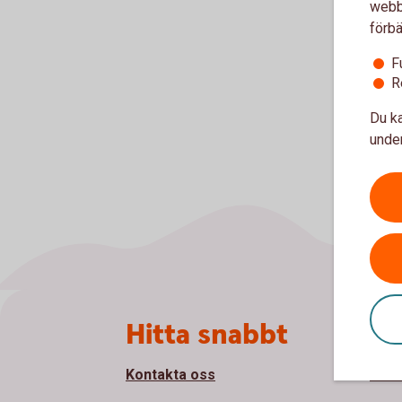
webbp
förbä
F
R
Du ka
under
Sidfot
Hitta snabbt
Om
Kontakta oss
Om V