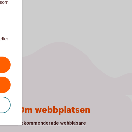
a som
eller
Om webbplatsen
Rekommenderade webbläsare