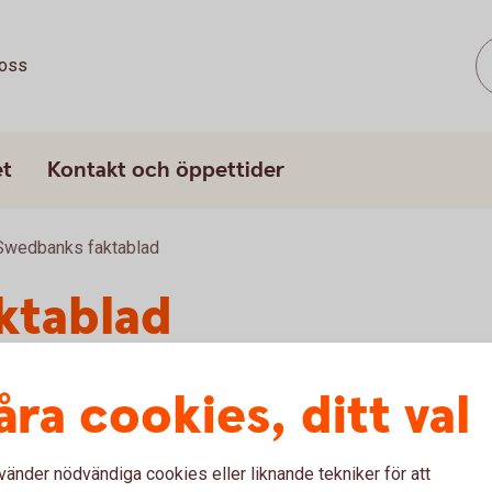
oss
et
Kontakt och öppettider
Swedbanks faktablad
ktablad
åra cookies, ditt val
u först godkänna cookies för Funktioner, prestanda och statistik.
vänder nödvändiga cookies eller liknande tekniker för att