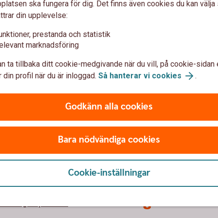
latsen ska fungera för dig. Det finns även cookies du kan välj
ttrar din upplevelse:
unktioner, prestanda och statistik
elevant marknadsföring
n ta tillbaka ditt cookie-medgivande när du vill, på cookie-sidan 
 din profil när du är inloggad.
Så hanterar vi cookies
.
Godkänn alla cookies
Bara nödvändiga cookies
Cookie-inställningar
 oss
Säkerhet och
integritet
arbergs Sparbank