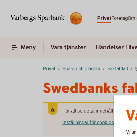
Privat
Företag
Om 
Meny
Våra tjänster
Händelser i liv
Privat
Spara och placera
Faktablad
Swedbanks fa
V
För att se detta innehåll behöver d
Inställningar för cookies
Vi an