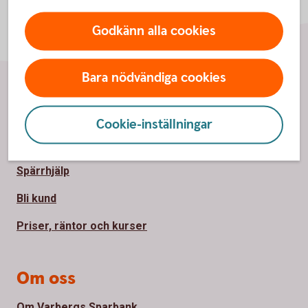
Godkänn alla cookies
Bara nödvändiga cookies
Sidfot
Hitta snabbt
Cookie-inställningar
Kontakta oss
Spärrhjälp
Bli kund
Priser, räntor och kurser
Om oss
Om Varbergs Sparbank