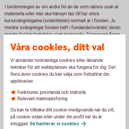
I bedömningen av om andra fel än de som nämns ovan är
materiella eller inte ska hänsyn tas till hur stora
kurssvängningarna (volatiliteten) normalt är i fonden. Ju
mindre svängningar fonden haft i fondandelsvärdet, desto
mindre fel bör betraktas som materiella. Toleransnivåerna
för hur stora felen ska vara för att anses materiella utgår
Våra cookies, ditt val
från fondens riskkategori (skala 1-7). Fondens riskkategori
anges i fondens faktablad och speglar fondens känslighet
Vi använder nödvändiga cookies eller liknande
för kurssvängningar på marknaden. Normalt har en
tekniker för att webbplatsen ska fungera för dig. Det
aktiefond en högre riskkategori och därmed högre
finns även cookies du kan välja som förbättrar din
volatilitet än exempelvis en räntefond, vilket resulterar i en
upplevelse:
högre toleransnivå.
Funktioner, prestanda och statistik
Relevant marknadsföring
Du kan ta tillbaka ditt cookie-medgivande när du vill,
på cookie-sidan eller under din profil när du är
inloggad.
Så hanterar vi
cookies
.