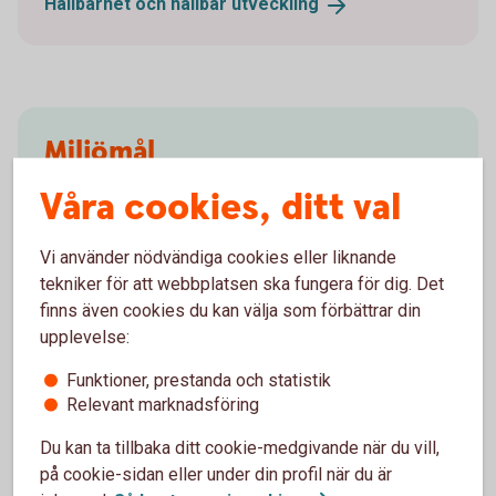
Hållbarhet och hållbar
utveckling
Miljömål
Våra cookies, ditt val
Miljömål
(swedbank.com)
Vi använder nödvändiga cookies eller liknande
tekniker för att webbplatsen ska fungera för dig. Det
Miljödata
finns även cookies du kan välja som förbättrar din
upplevelse:
Miljödata
(swedbank.com)
Funktioner, prestanda och statistik
Relevant marknadsföring
Du kan ta tillbaka ditt cookie-medgivande när du vill,
Klimat
på cookie-sidan eller under din profil när du är