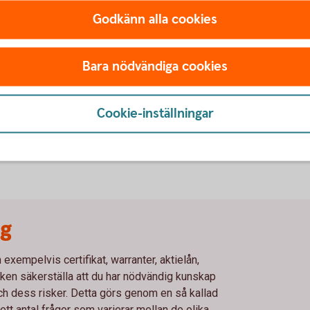
Godkänn alla cookies
nehav.
kundens behov.
Bara nödvändiga cookies
Cookie-inställningar
ng
xempelvis certifikat, warranter, aktielån,
en säkerställa att du har nödvändig kunskap
och dess risker. Detta görs genom en så kallad
t antal frågor som varierar mellan de olika