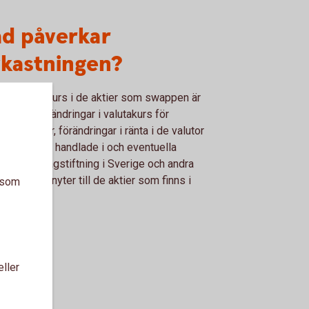
ad påverkar
vkastningen?
ndringar i kurs i de aktier som swappen är
rad på, förändringar i valutakurs för
ndska aktier, förändringar i ränta i de valutor
aktierna är handlade i och eventuella
ndringar i lagstiftning i Sverige och andra
er som anknyter till de aktier som finns i
a som
ppen
eller