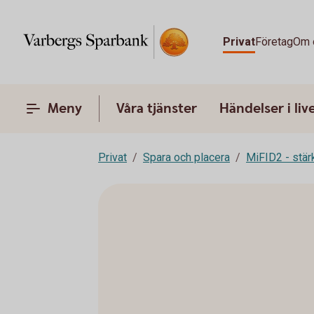
Privat
Företag
Om 
Meny
Våra tjänster
Händelser i liv
Privat
Spara och placera
MiFID2 - stä