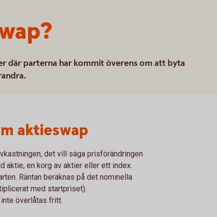
swap?
rter där parterna har kommit överens om att byta
randra.
om aktieswap
avkastningen, det vill säga prisförändringen
 aktie, en korg av aktier eller ett index.
arten. Räntan beräknas på det nominella
iplicerat med startpriset).
nte överlåtas fritt.