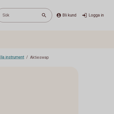
Sök
Bli kund
Logga in
lla instrument
Aktieswap