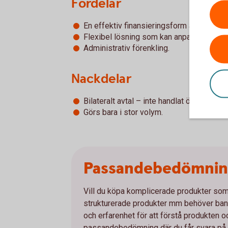
Fördelar
En effektiv finansieringsform av aktie in
Flexibel lösning som kan anpassas till 
Administrativ förenkling.
Nackdelar
Bilateralt avtal – inte handlat över börs.
Görs bara i stor volym.
Passandebedömni
Vill du köpa komplicerade produkter som e
strukturerade produkter mm behöver bank
och erfarenhet för att förstå produkten 
passandebedömning där du får svara på et