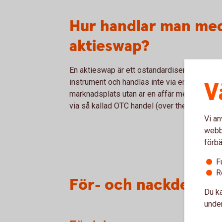
Hur handlar man me
aktieswap?
En aktieswap är ett ostandardiserat finansiel
V
instrument och handlas inte via en
marknadsplats utan är en affär mellan två pa
via så kallad OTC handel (over the counter).
Vi an
webbp
förbä
F
R
För- och nackdelar 
Du ka
under