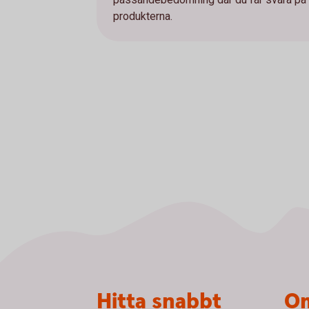
produkterna.
Sidfot
Hitta snabbt
Om