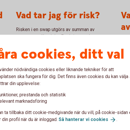
d
Vad tar jag för risk?
V
a
Risken i en swap utgörs av summan av
swappens olika delar. En aktieswap har samma
lt
Förä
risk som motsvarande aktieinnehav, belånat till
åra cookies, ditt val
base
100 procent. En köpare av en aktieswap (den
rter
utlä
som erhåller avkastningen på underliggande
som 
aktie) riskerar att förlora hela swappens
förä
vänder nödvändiga cookies eller liknande tekniker för att
nominella belopp. För en säljare av en swap kan
länd
latsen ska fungera för dig. Det finns även cookies du kan välj
risken vara obegränsad.
swa
ttrar din upplevelse:
unktioner, prestanda och statistik
elevant marknadsföring
med aktieswap
n ta tillbaka ditt cookie-medgivande när du vill, på cookie-sidan 
 din profil när du är inloggad.
Så hanterar vi
cookies
.