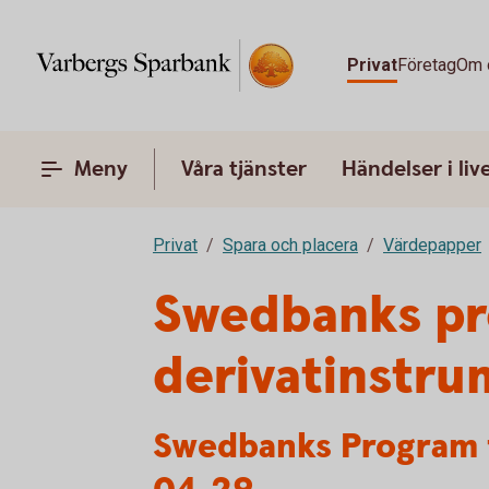
Privat
Företag
Om 
Meny
Våra tjänster
Händelser i liv
Privat
Spara och placera
Värdepapper
Swedbanks pro
derivatinstr
Swedbanks Program f