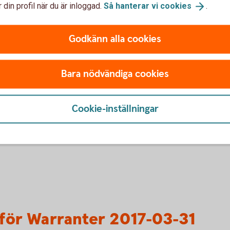
ör Warranter 2017-11-14
 din profil när du är inloggad.
Så hanterar vi
cookies
.
Godkänn alla cookies
Bara nödvändiga cookies
ör Bevis 2017-03-31
Cookie-inställningar
för Warranter 2017-03-31