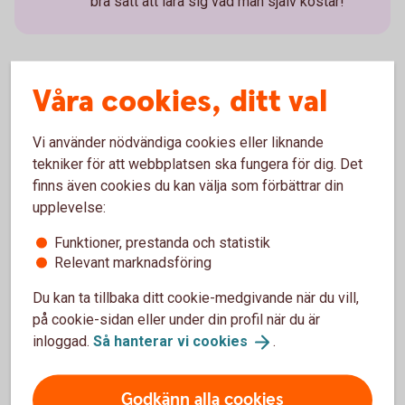
bra sätt att lära sig vad man själv kostar!
Våra cookies, ditt val
7 tips till dig som ger veckopeng
Vi använder nödvändiga cookies eller liknande
tekniker för att webbplatsen ska fungera för dig. Det
Kom överens om förväntningar
finns även cookies du kan välja som förbättrar din
upplevelse:
Kom överens om vilka förväntningar som är
kopplade till vecko- eller månadspengen och vad
Funktioner, prestanda och statistik
pengarna ska räcka till. Ska barnet till exempel
Relevant marknadsföring
göra en motprestation, som att hjälpa till hemma?
Låt barnet ta ansvar
Du kan ta tillbaka ditt cookie-medgivande när du vill,
på cookie-sidan eller under din profil när du är
Låt barnet ansvara för sina pengar själv så långt
inloggad.
Så hanterar vi
cookies
.
det går. Då lär sig barnet att hushålla med pengarna
och förstå värdet av dem.
Godkänn alla cookies