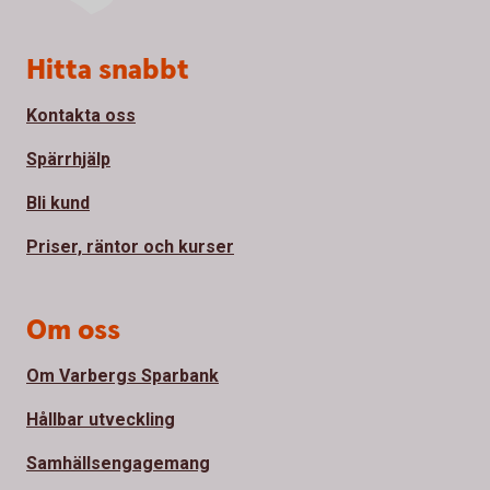
Sidfot
Hitta snabbt
Kontakta oss
Spärrhjälp
Bli kund
Priser, räntor och kurser
Om oss
Om Varbergs Sparbank
Hållbar utveckling
Samhällsengagemang