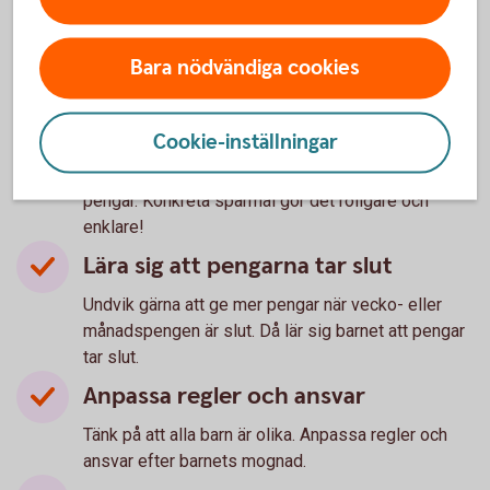
Betala själv
När barnet blir äldre: höj vecko- eller
Bara nödvändiga cookies
månadspengen och låt barnet själv betala för, som
kläder, nöjen och spel.
Spara pengar
Cookie-inställningar
Uppmuntra gärna barnet att spara en del av sina
pengar. Konkreta sparmål gör det roligare och
enklare!
Lära sig att pengarna tar slut
Undvik gärna att ge mer pengar när vecko- eller
månadspengen är slut. Då lär sig barnet att pengar
tar slut.
Anpassa regler och ansvar
Tänk på att alla barn är olika. Anpassa regler och
ansvar efter barnets mognad.