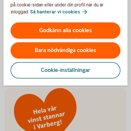
på cookie-sidan eller under din profil när du är
verksamheten, så att vi nu får ett extra bidrag för att göra
inloggad.
Så hanterar vi
cookies
.
vår förening bättre för våra barn och ungdomar är jätte
uppskattat. Det kan handla om att köpa in nytt
träningsmaterial, eller ge en extra peng till lagen om de ska
Godkänn alla cookies
på någon cup eller vill göra något roligt tillsammans på
säsongsavslutningen. Bidraget gör att vi får mer underlag
för att göra roliga saker tillsammans utan att medlemmarna
Bara nödvändiga cookies
får ta av egen ficka. Grundinställningen i vår förening är att
alla ska kunna vara med oavsett vilka ekonomiska
möjligheter man har.
Cookie-inställningar