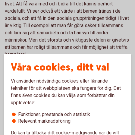
livet. Att få vara med och bidra till det känns oerhört
värdefullt. Vi ser också ett värde i att barnen tränas i de
sociala, och att få in den sociala gruppträningen tidigt i livet
är viktig. Till exempel att man får göra saker tillsammans
och lära sig att samarbeta och ta hänsyn till andra
människor. Men det största och viktigaste delen är givetvis
att barnen har roligt tillsammans och får möjlighet att träffa
kompisar!
Våra cookies, ditt val
Vad betyder bidraget från
Vi använder nödvändiga cookies eller liknande
Varbergs Sparbank för er?
tekniker för att webbplatsen ska fungera för dig. Det
finns även cookies du kan välja som förbättrar din
- Jag personligen tycker det är jättepositivt att Sparbanken
upplevelse:
har lanserat ”Knattepengen” och kan ge bidrag till de
föreningar som aktiverar mindre barn. Det är en härlig
Funktioner, prestanda och statistik
uppmuntran till alla ideella ledare och tränare som lägger
Relevant marknadsföring
ner mycket av sin tid. Och gällande vår förening har vi alltid
Du kan ta tillbaka ditt cookie-medgivande när du vill,
en grundtanke om att pengarna ska gå tillbaka in i