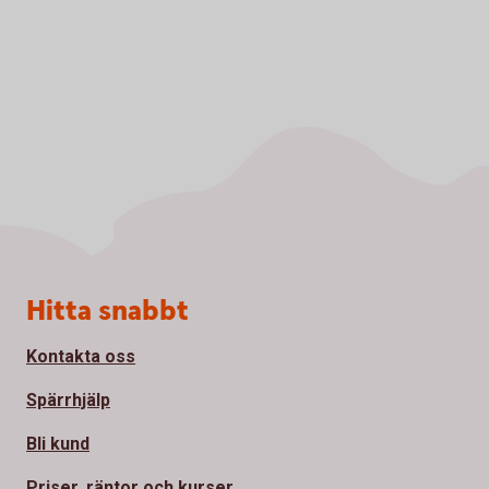
Sidfot
Hitta snabbt
Kontakta oss
Spärrhjälp
Bli kund
Priser, räntor och kurser