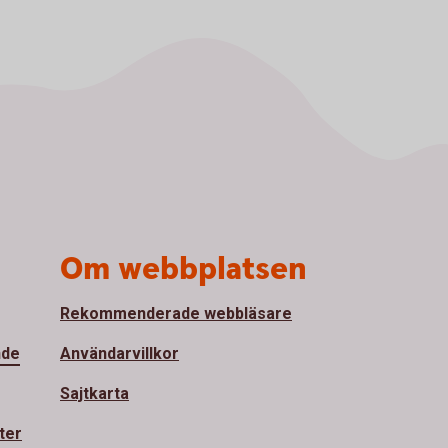
Om webbplatsen
Rekommenderade webbläsare
nde
Användarvillkor
Sajtkarta
ter