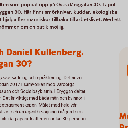
lten som poppat upp på Östra långgatan 30. I april
yggan 30. Här finns smörknivar, kuddar, ekologiska
hjälpa fler människor tillbaka till arbetslivet. Med ett
 drömmen om en butik möjlig.
h Daniel Kullenberg.
ggan 30?
ysselsättning och språkträning. Det är vi i
edan 2017 i samverkan med Varbergs
san och Socialpsykiatrin. I Bryggan deltar
. Det är viktigt med både män och kvinnor i
 arbetsgemenskapen. Målet med hela vår
livet och en egenförsörjning i någon form.
Me
 och idag sysselsätter vi nästan 30 personer.
B