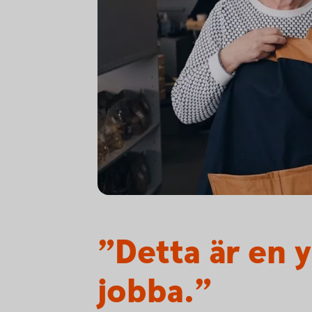
”Detta är en y
jobba.”