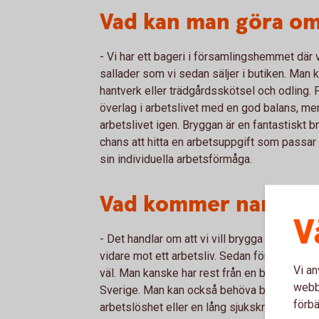
Vad kan man göra om
- Vi har ett bageri i församlingshemmet där vi
sallader som vi sedan säljer i butiken. Man
hantverk eller trädgårdsskötsel och odling. F
överlag i arbetslivet med en god balans, men
arbetslivet igen. Bryggan är en fantastiskt br
chans att hitta en arbetsuppgift som passar en 
sin individuella arbetsförmåga.
Vad kommer namnet 
V
- Det handlar om att vi vill brygga människor
vidare mot ett arbetsliv. Sedan förstår mång
Vi an
väl. Man kanske har rest från en brygga, över 
webbp
Sverige. Man kan också behöva brygga vidar
förbä
arbetslöshet eller en lång sjukskrivning, till 