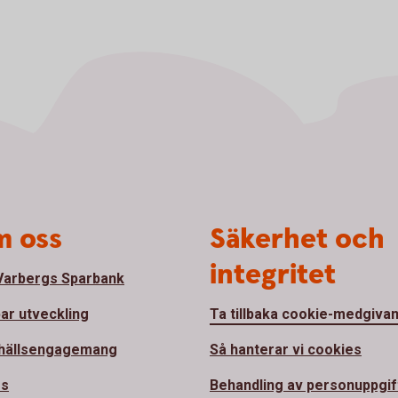
 oss
Säkerhet och
integritet
arbergs Sparbank
bar utveckling
Ta tillbaka cookie-medgiva
hällsengagemang
Så hanterar vi cookies
ss
Behandling av personuppgif