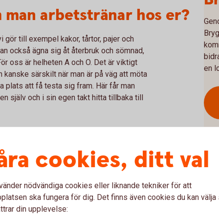
 man arbetstränar hos er?
Geno
Bryg
 gör till exempel kakor, tårtor, pajer och
komm
 kan också ägna sig åt återbruk och sömnad,
bidr
ör oss är helheten A och O. Det är viktigt
en l
 kanske särskilt när man är på väg att möta
a plats att få testa sig fram. Här får man
själv och i sin egen takt hitta tillbaka till
Bryggan 30 ifrån?
åra cookies, ditt val
 vidare! Hit kommer man för att ta steg
a utlandsfödda bilden av en brygga väldigt
vänder nödvändiga cookies eller liknande tekniker för att
ett farligt hav, och angör en ny hamn här i
latsen ska fungera för dig. Det finns även cookies du kan välj
e från något osäkert, kanske en
ttrar din upplevelse:
något tryggare. Det är en fin och stark