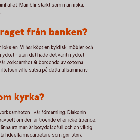
amhället. Man blir stärkt som människa,
.
draget från banken?
r lokalen. Vi har köpt en kyldisk, möbler och
mycket - utan det hade det varit mycket
. Vår verksamhet är beroende av externa
iftelsen ville satsa på detta tillsammans
som kyrka?
verksamheten i vår församling. Diakonin
avsett om den är troende eller icke troende.
nna att man är betydelsefull och en viktig
iotal ideella medarbetare som gör stora