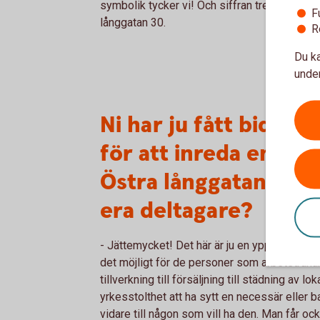
symbolik tycker vi! Och siffran trettio är helt
F
långgatan 30.
R
Du ka
under
Ni har ju fått bidrag
för att inreda en but
Östra långgatan. Vad
era deltagare?
- Jättemycket! Det här är ju en ypperlig plats 
det möjligt för de personer som arbetstränar
tillverkning till försäljning till städning av l
yrkesstolthet att ha sytt en necessär eller 
vidare till någon som vill ha den. Man får o