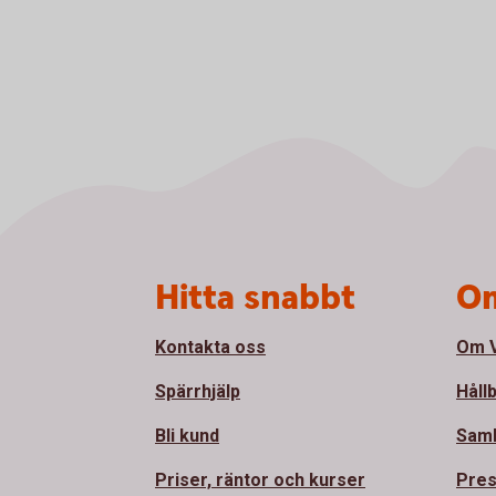
Sidfot
Hitta snabbt
Om
Kontakta oss
Om V
Spärrhjälp
Håll
Bli kund
Sam
Priser, räntor och kurser
Pre