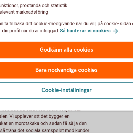
 enkelt för att vår nya butik finns på Östra
unktioner, prestanda och statistik
elevant marknadsföring
n ta tillbaka ditt cookie-medgivande när du vill, på cookie-sidan 
 din profil när du är inloggad.
Så hanterar vi
cookies
.
 från Sparbanksstiftelsen
Godkänn alla cookies
ik för arbetsträning här på
Bara nödvändiga cookies
 betyder denna plats för
Cookie-inställningar
att få träna på ett riktigt jobb! Lokalen gör
 hos oss att vara med i hela kedjan från
okalen. Vi upplever att det bygger en
bakat en morotskaka och sedan få sälja den
ckså träna det sociala samspelet med kunder