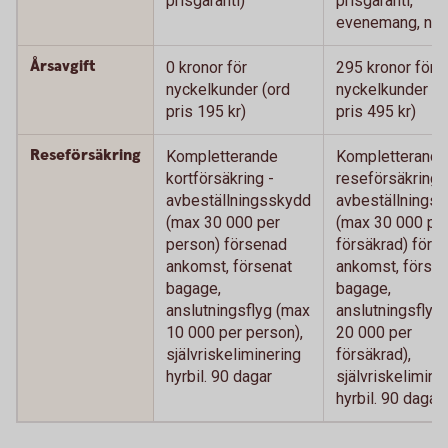
prisgaranti)
prisgaranti,
evenemang, nyc
Årsavgift
0 kronor för
295 kronor för
nyckelkunder (ord
nyckelkunder (o
pris 195 kr)
pris 495 kr)
Reseförsäkring
Kompletterande
Kompletterande
kortförsäkring -
reseförsäkring 
avbeställningsskydd
avbeställnings
(max 30 000 per
(max 30 000 pe
person) försenad
försäkrad) förs
ankomst, försenat
ankomst, försen
bagage,
bagage,
anslutningsflyg (max
anslutningsflyg
10 000 per person),
20 000 per
självriskeliminering
försäkrad),
hyrbil. 90 dagar
självriskelimine
hyrbil. 90 dagar