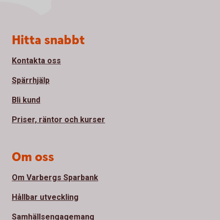
Sidfot
Hitta snabbt
Kontakta oss
Spärrhjälp
Bli kund
Priser, räntor och kurser
Om oss
Om Varbergs Sparbank
Hållbar utveckling
Samhällsengagemang