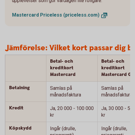
upplevelser som gör vardagen lite roligare.
Mastercard Priceless
(priceless.com)
Jämförelse: Vilket kort passar dig b
Betal- och
Betal- och
kreditkort
kreditkort
Mastercard
Mastercard Gu
Betalning
Samlas på
Samlas på
månadsfaktura
månadsfaktura
Kredit
Ja, 20 000 - 100 000
Ja, 30 000 - 50
kr
kr
Köpskydd
Ingår (drulle,
Ingår (drulle,