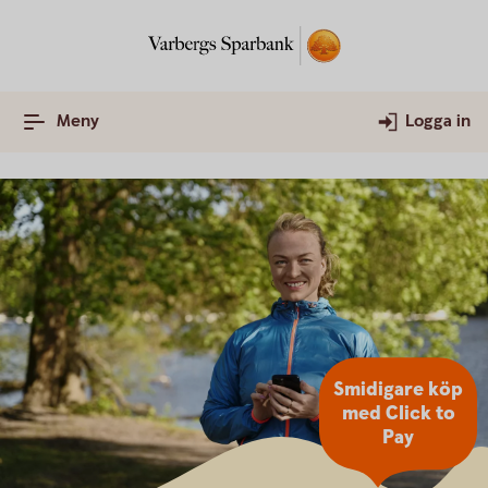
Meny
Logga in
Smidigare köp
med Click to
Pay