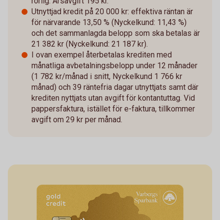
rörlig. Årsavgift 195 kr.
Utnyttjad kredit på 20 000 kr: effektiva räntan är
för närvarande 13,50 % (Nyckelkund: 11,43 %)
och det sammanlagda belopp som ska betalas är
21 382 kr (Nyckelkund: 21 187 kr).
I ovan exempel återbetalas krediten med
månatliga avbetalningsbelopp under 12 månader
(1 782 kr/månad i snitt, Nyckelkund 1 766 kr
månad) och 39 räntefria dagar utnyttjats samt där
krediten nyttjats utan avgift för kontantuttag. Vid
pappersfaktura, istället för e-faktura, tillkommer
avgift om 29 kr per månad.