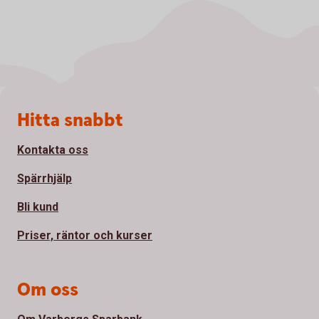
Sidfot
Hitta snabbt
Kontakta oss
Spärrhjälp
Bli kund
Priser, räntor och kurser
Om oss