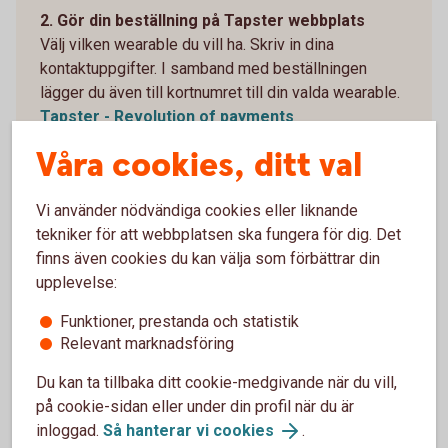
2. Gör din beställning på Tapster webbplats
Välj vilken wearable du vill ha. Skriv in dina
kontaktuppgifter. I samband med beställningen
lägger du även till kortnumret till din valda wearable.
Tapster - Revolution of payments
(gotapster.com)
Våra cookies, ditt val
3. När du har fått hem din wearable – Installera
appen Tapster
Vi använder nödvändiga cookies eller liknande
Ladda ned appen från Google Play eller AppStore.
tekniker för att webbplatsen ska fungera för dig. Det
Följ instruktionerna i appen Tapster: Contactless
finns även cookies du kan välja som förbättrar din
wearables.
upplevelse:
4. Koppla ihop Tapster-appen med din wearable
Funktioner, prestanda och statistik
Följ instruktionerna i Tapster-appen: Contactless
Relevant marknadsföring
wearables.
Du kan ta tillbaka ditt cookie-medgivande när du vill,
5. Identifiera dig i Tapster-appen
på cookie-sidan eller under din profil när du är
Slutför anslutningen genom att signera med Mobilt
inloggad.
Så hanterar vi cookies
.