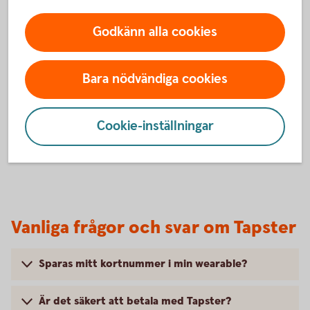
BankID och följa instruktionerna.
Godkänn alla cookies
6. Klart!
Du är nu redo att börja använda din wearable i butik.
Du betalar genom att blippa din wearable mot
Bara nödvändiga cookies
terminalen där symbolen för kontaktlösa betalningar
visas.
Cookie-inställningar
Vanliga frågor och svar om Tapster
Sparas mitt kortnummer i min wearable?
Är det säkert att betala med Tapster?