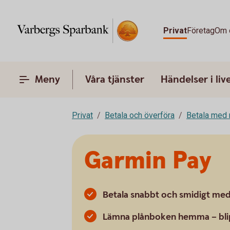
Privat
Företag
Om 
Meny
Våra tjänster
Händelser i liv
Privat
Betala och överföra
Betala med 
Garmin Pay
Betala snabbt och smidigt med 
Lämna plånboken hemma – blip