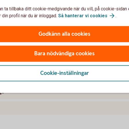
n ta tillbaka ditt cookie-medgivande när du vill, på cookie-sidan 
 Pay?
 din profil när du är inloggad.
Så hanterar vi
cookies
.
 Pay?
Godkänn alla cookies
tomat med Garmin Pay?
Bara nödvändiga cookies
sprogram när jag handlar med Garmin Pay?
Cookie-inställningar
av med min smartklocka?
g?