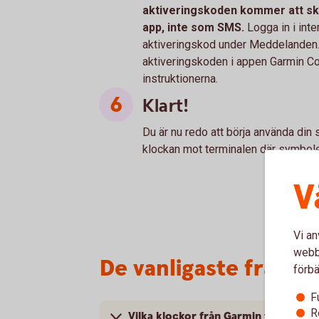
aktiveringskoden kommer att skic
app, inte som SMS.
Logga in i inte
aktiveringskod under Meddelanden. 
aktiveringskoden i appen Garmin Co
instruktionerna.
Klart!
Du är nu redo att börja använda din 
klockan mot terminalen där symbole
V
Vi an
webbp
De vanligaste frågo
förbä
F
R
Vilka klockor från Garmin fungerar 