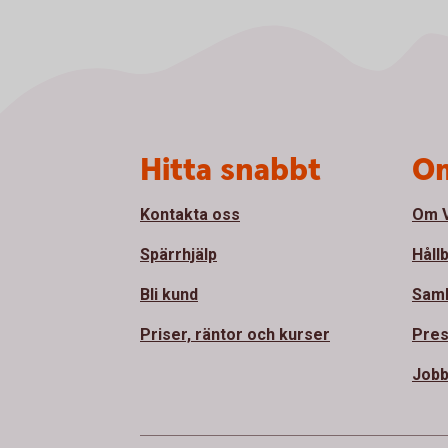
Sidfot
Hitta snabbt
Om
Kontakta oss
Om V
Spärrhjälp
Håll
Bli kund
Sam
Priser, räntor och kurser
Pre
Jobb