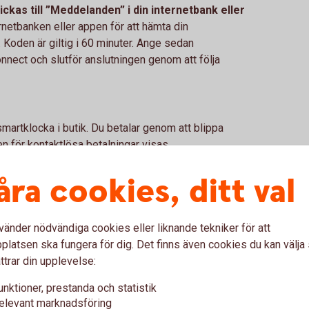
kas till ”Meddelanden” i din internetbank eller
rnetbanken eller appen för att hämta din
Koden är giltig i 60 minuter. Ange sedan
nnect och slutför anslutningen genom att följa
smartklocka i butik. Du betalar genom att blippa
n för kontaktlösa betalningar visas.
åra cookies, ditt val
vänder nödvändiga cookies eller liknande tekniker för att
latsen ska fungera för dig. Det finns även cookies du kan välj
rna om Garmin Pay
ttrar din upplevelse:
unktioner, prestanda och statistik
elevant marknadsföring
att betala med?