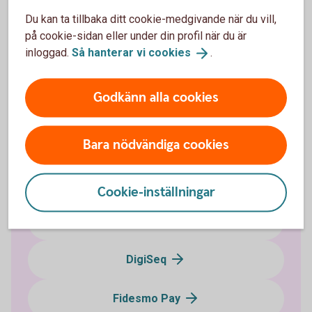
Pay?
Du kan ta tillbaka ditt cookie-medgivande när du vill,
Om du har frågor eller funderingar om Swatch Pay,
på cookie-sidan eller under din profil när du är
vänd dig till Swatch för mer information.
inloggad.
Så hanterar vi
cookies
.
Swatch Pay
(swatch.com)
Godkänn alla cookies
Bara nödvändiga cookies
Blippa med mobil eller klocka
Cookie-inställningar
Apple Pay
DigiSeq
Fidesmo Pay