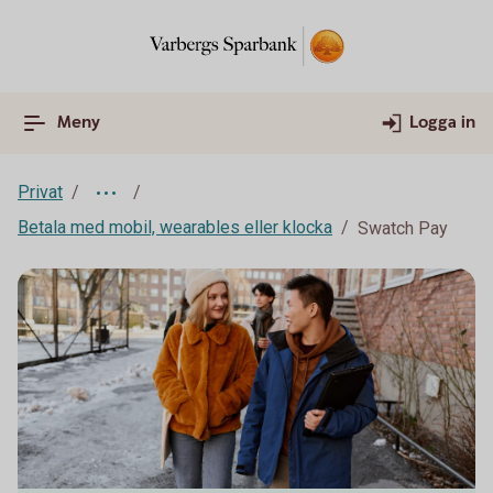
Meny
Logga in
Privat
Betala med mobil, wearables eller klocka
Swatch Pay