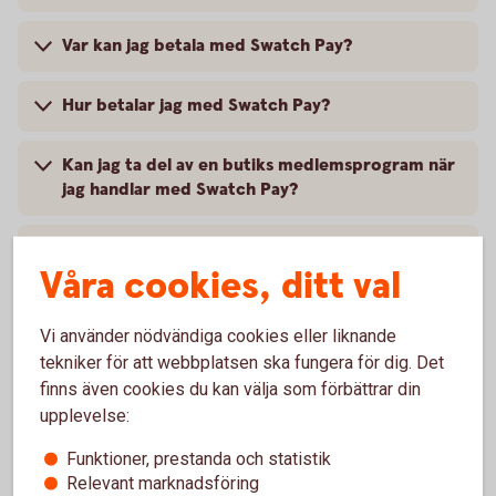
Var kan jag betala med Swatch Pay?
Hur betalar jag med Swatch Pay?
Kan jag ta del av en butiks medlemsprogram när
jag handlar med Swatch Pay?
Vad behöver jag göra om jag blivit av med min
Våra cookies, ditt val
klocka?
Vart vänder jag mig vid problem?
Vi använder nödvändiga cookies eller liknande
tekniker för att webbplatsen ska fungera för dig. Det
finns även cookies du kan välja som förbättrar din
upplevelse:
Vill du veta mer om Swatch
Funktioner, prestanda och statistik
Relevant marknadsföring