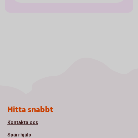
Sidfot
Hitta snabbt
Kontakta oss
Spärrhjälp