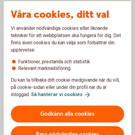
Våra cookies, ditt val
Vi använder nödvändiga cookies eller liknande
För att se detta innehåll behöver du först
tekniker för att webbplatsen ska fungera för dig. Det
godkänna cookies för Funktioner, prestanda
finns även cookies du kan välja som förbättrar din
och statistik.
upplevelse:
Inställningar för cookies
Funktioner, prestanda och statistik
Relevant marknadsföring
Du kan ta tillbaka ditt cookie-medgivande när du vill,
på cookie-sidan eller under din profil när du är
Swedbank Economic Outlook
inloggad.
Så hanterar vi
cookies
.
Bankens konjunkturrapport presenterar de senaste
Godkänn alla cookies
prognoserna för Sverige, Baltikum och de viktigaste
globala ekonomierna. Konjunkturrapporten utkommer
två gånger per år med två uppdateringar däremellan.
Bara nödvändiga cookies