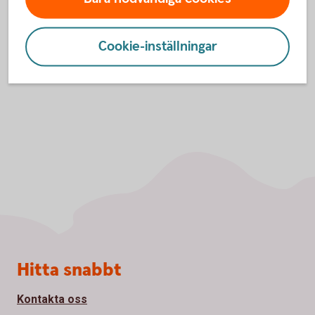
Swedbank Economic
Outlook
Cookie-inställningar
Sidfot
Hitta snabbt
Kontakta oss