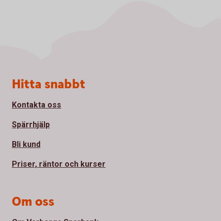
Sidfot
Hitta snabbt
Kontakta oss
Spärrhjälp
Bli kund
Priser, räntor och kurser
Om oss