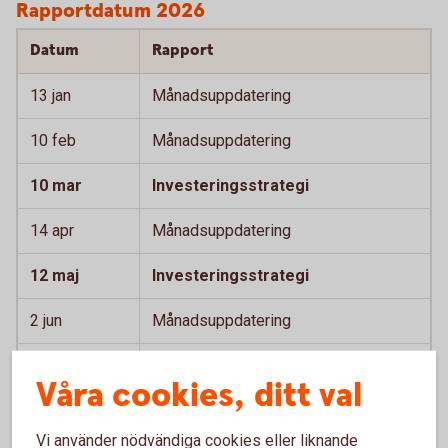
Rapportdatum 2026
Datum
Rapport
13 jan
Månadsuppdatering
10 feb
Månadsuppdatering
10 mar
Investeringsstrategi
14 apr
Månadsuppdatering
12 maj
Investeringsstrategi
2 jun
Månadsuppdatering
30 jun
Månadsuppdatering
Våra cookies, ditt val
11 aug
Månadsuppdatering
Vi använder nödvändiga cookies eller liknande