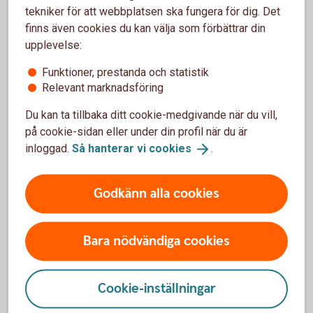
1 sept
Investeringsstrategi
tekniker för att webbplatsen ska fungera för dig. Det
finns även cookies du kan välja som förbättrar din
6 okt
Månadsuppdatering
upplevelse:
3 nov
Månadsuppdatering
Funktioner, prestanda och statistik
Relevant marknadsföring
1 dec
Investeringsstrategi
Du kan ta tillbaka ditt cookie-medgivande när du vill,
på cookie-sidan eller under din profil när du är
inloggad.
Så hanterar vi
cookies
.
Kontakta oss
Godkänn alla cookies
Privatkund
Ring 0340-66 60
00
Bara nödvändiga cookies
Företagskund
Cookie-inställningar
Ring 0340-66 60
00