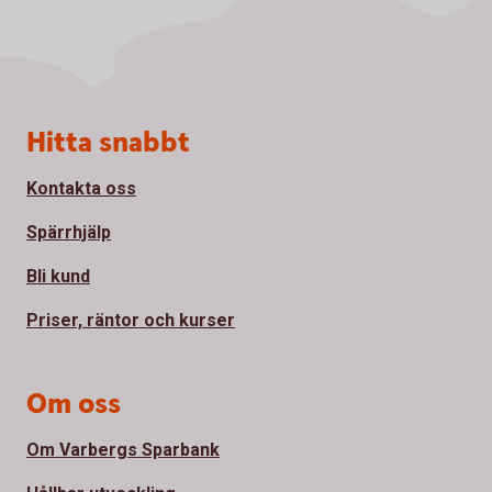
Sidfot
Hitta snabbt
Kontakta oss
Spärrhjälp
Bli kund
Priser, räntor och kurser
Om oss
Om Varbergs Sparbank