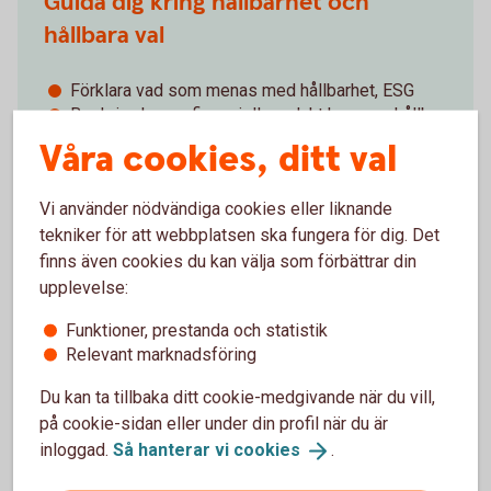
Guida dig kring hållbarhet och
hållbara val
Förklara vad som menas med hållbarhet, ESG
Beskriva hur en finansiell produkt kan vara hållbar
Berätta vilka hållbara val du kan göra
Våra cookies, ditt val
Vi använder nödvändiga cookies eller liknande
tekniker för att webbplatsen ska fungera för dig. Det
finns även cookies du kan välja som förbättrar din
Ta in önskemål om hållbarhet och
upplevelse:
guida kring våra produkter
Funktioner, prestanda och statistik
Relevant marknadsföring
Fråga vad du har för önskemål och krav på
hållbarhet i ditt sparande
Du kan ta tillbaka ditt cookie-medgivande när du vill,
Förklara hur de produkter vi erbjuder motsvarar
på cookie-sidan eller under din profil när du är
dina krav
inloggad.
Så hanterar vi
cookies
.
Dokumentera dina hållbarhetspreferenser och hur
vår rekommendation möter dina önskemål