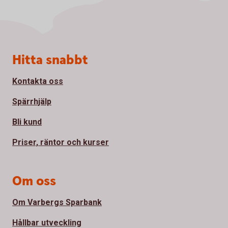
Sidfot
Hitta snabbt
Kontakta oss
Spärrhjälp
Bli kund
Priser, räntor och kurser
Om oss
Om Varbergs Sparbank
Hållbar utveckling