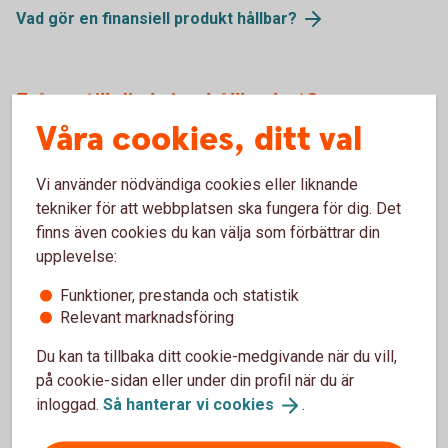
Vad gör en finansiell produkt
hållbar?
Frågor till dig kring hållbarhet?
Våra cookies, ditt val
För att kunna hjälpa dig att få ett hållbart sparande ställer vi
några frågor till dig kring hållbarhet. Dessa gäller bland
Vi använder nödvändiga cookies eller liknande
annat vad du har för önskemål och krav på hållbarhet i
tekniker för att webbplatsen ska fungera för dig. Det
produkterna – dina hållbarhetspreferenser. Du får möjlighet
finns även cookies du kan välja som förbättrar din
att bestämma hur stor del av investeringen som ska vara
upplevelse:
hållbar, enligt till exempel taxonomin.
Funktioner, prestanda och statistik
Finansiella produkter som undviker negativa
Relevant marknadsföring
konsekvenser
Du kan ta tillbaka ditt cookie-medgivande när du vill,
på cookie-sidan eller under din profil när du är
inloggad.
Så hanterar vi
cookies
.