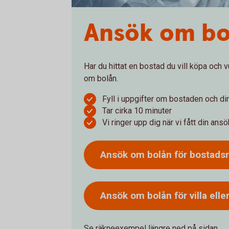
Ansök om bo
Har du hittat en bostad du vill köpa och 
om bolån.
Fyll i uppgifter om bostaden och d
Tar cirka 10 minuter
Vi ringer upp dig när vi fått din ans
Ansök om bolån för
bostadsr
Ansök om bolån för villa elle
Se räkneexempel längre ned på sidan.