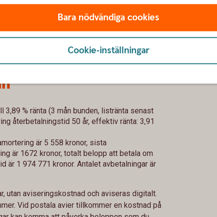
Bara nödvändiga cookies
Cookie-inställningar
ån
ll 3,89 % ränta (3 mån bunden, listränta senast
g återbetalningstid 50 år, effektiv ränta: 3,91
mortering är 5 558 kronor, sista
g är 1672 kronor, totalt belopp att betala om
id är 1 974 771 kronor. Antalet avbetalningar är
, utan aviseringskostnad och aviseras digitalt.
mer. Vid postala avier tillkommer en kostnad på
ringar kan komma att påverka beloppen som du