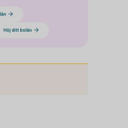
olån
Höj ditt bolån