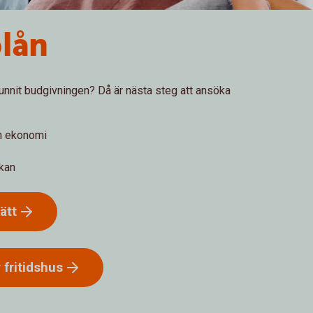
lån
vunnit budgivningen? Då är nästa steg att ansöka
in ekonomi
ökan
ätt
r
fritidshus