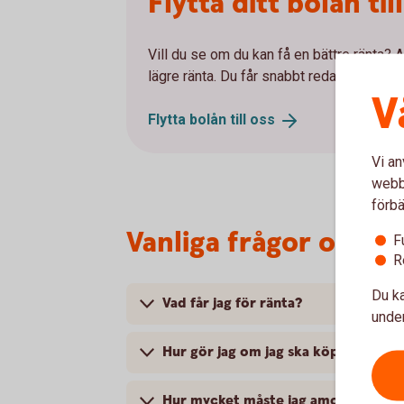
Flytta ditt bolån til
Vill du se om du kan få en bättre ränta? At
lägre ränta. Du får snabbt reda på vad vi 
V
Flytta bolån till
oss
Vi an
webbp
förbä
Vanliga frågor om bo
F
R
Du ka
Vad får jag för ränta?
under
Hur gör jag om jag ska köpa nytt inn
Hur mycket måste jag amortera?