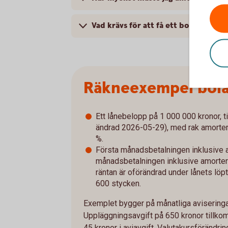
Vad krävs för att få ett bolån?
Räkneexempel bol
Ett lånebelopp på 1 000 000 kronor, ti
ändrad 2026-05-29), med rak amorterin
%.
Första månadsbetalningen inklusive a
månadsbetalningen inklusive amorterin
räntan är oförändrad under lånets löpt
600 stycken.
Exemplet bygger på månatliga aviseringar
Uppläggningsavgift på 650 kronor tillkom
45 kronor i aviavgift. Valutakursföränd