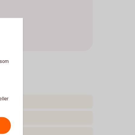
a som
eller