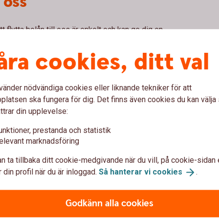
l oss
t flytta bolån till oss är enkelt och kan ge dig en
kan erbjuda – utan att binda dig.
åra cookies, ditt val
vänder nödvändiga cookies eller liknande tekniker för att
latsen ska fungera för dig. Det finns även cookies du kan välj
ttrar din upplevelse:
lån
unktioner, prestanda och statistik
elevant marknadsföring
n ta tillbaka ditt cookie-medgivande när du vill, på cookie-sidan 
 din profil när du är inloggad.
Så hanterar vi
cookies
.
an jag har sålt min egna bostad?
Godkänn alla cookies