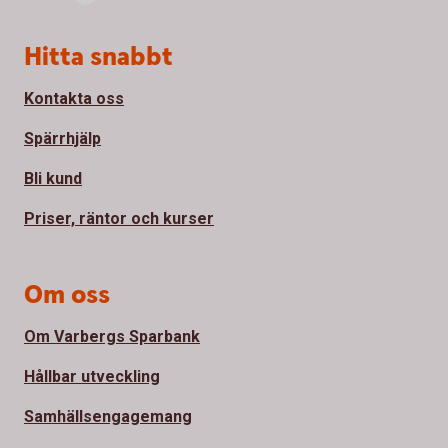
Sidfot
Hitta snabbt
Kontakta oss
Spärrhjälp
Bli kund
Priser, räntor och kurser
Om oss
Om Varbergs Sparbank
Hållbar utveckling
Samhällsengagemang