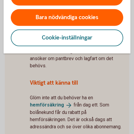
5 tips när du flyttar
ihop
Tillträde
Bara nödvändiga cookies
Snart får du nycklarna till ditt nya hem.
Mäklaren bokar tid för tillträdet. För att
Cookie-inställningar
tillträdet inte ska bli försenat – skicka
tillbaka lånehandlingarna så snart du kan. Du
får dem cirka 10 dagar innan tillträdet. Vi
ansöker om pantbrev och lagfart om det
behövs.
Viktigt att känna till
Glöm inte att du behöver ha en
hemförsäkring
från dag ett. Som
bolånekund får du rabatt på
hemförsäkringen. Det är också dags att
adressändra och se över olika abonnemang.