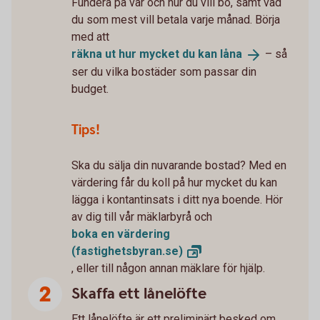
Fundera på var och hur du vill bo, samt vad
du som mest vill betala varje månad. Börja
med att
räkna ut hur mycket du kan
låna
– så
ser du vilka bostäder som passar din
budget.
Tips!
Ska du sälja din nuvarande bostad? Med en
värdering får du koll på hur mycket du kan
lägga i kontantinsats i ditt nya boende. Hör
av dig till vår mäklarbyrå och
boka en värdering
(fastighetsbyran.se)
, eller till någon annan mäklare för hjälp.
Skaffa ett lånelöfte
Ett lånelöfte är ett preliminärt besked om