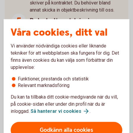
skriver på kontraktet. Du behöver bland
annat skicka in objektbeskrivning till oss.
Boka bolånerådgivning
Våra cookies, ditt val
Som ny bostadsägare är det mycket att ta
ställning till. Boka gärna en bolånerådgivning
med oss så går vi igenom allt du behöver
Vi använder nödvändiga cookies eller liknande
tänka på kring din nya bostad som till
tekniker för att webbplatsen ska fungera för dig. Det
exempel kreditupplägg, försäkringar och
finns även cookies du kan välja som förbättrar din
sparande.
upplevelse:
Funktioner, prestanda och statistik
Glöm inte juridiken
Relevant marknadsföring
Du kan ta tillbaka ditt cookie-medgivande när du vill,
Köper du bostad tillsammans? Glöm inte
på cookie-sidan eller under din profil när du är
juridiken. Vi kan hjälpa dig med avtal som
inloggad.
Så hanterar vi
cookies
.
reglerar ägande, ekonomiskt ansvar och hur
eventuell vinst eller förlust delas vid
försäljning.
Familjejuridik
Godkänn alla cookies