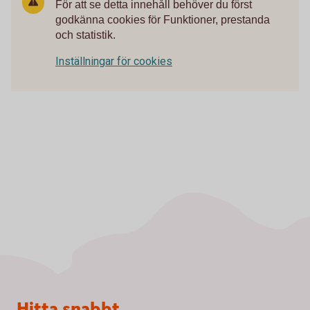
För att se detta innehåll behöver du först
godkänna cookies för Funktioner, prestanda
och statistik.
Inställningar för cookies
Sidfot
Hitta snabbt