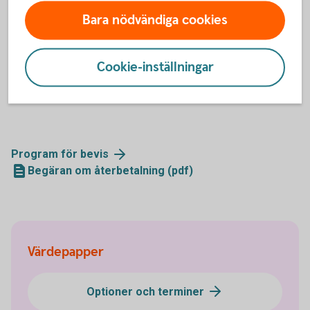
2 och BULL FINGB X8SW 2 (pdf)
Bara nödvändiga cookies
2017-12-01, Bull&Bear certifikat byter handelsplats
till first North (pdf)
Cookie-inställningar
Mer information
Program för
bevis
Begäran om återbetalning (pdf)
Värdepapper
Optioner och terminer