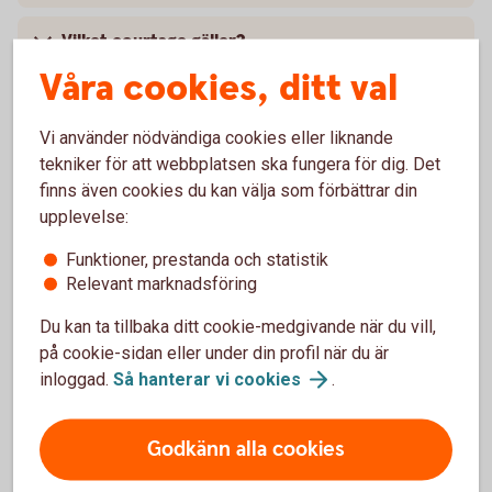
Vilket courtage gäller?
Våra cookies, ditt val
Vilka risker är förknippade med Bull & Bear?
Vi använder nödvändiga cookies eller liknande
Förfall
tekniker för att webbplatsen ska fungera för dig. Det
finns även cookies du kan välja som förbättrar din
upplevelse:
Kostnader
Funktioner, prestanda och statistik
Relevant marknadsföring
Aktuellt om Bull
Du kan ta tillbaka ditt cookie-medgivande när du vill,
på cookie-sidan eller under din profil när du är
inloggad.
Så hanterar vi
cookies
.
2021-12-15, Swedbank stänger ned några av sina
börshandlade certifikat (pdf)
Godkänn alla cookies
2018-10-05, sista handelsdag för BULL FINGB X5SW