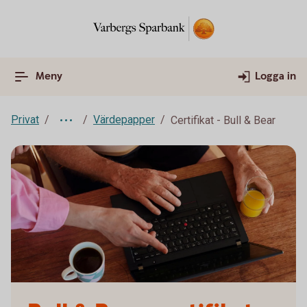
Meny
Logga in
Privat
Värdepapper
Certifikat - Bull & Bear