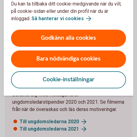
Till formuläret för nominering
Du kan ta tillbaka ditt cookie-medgivande när du vill,
på cookie-sidan eller under din profil när du är
inloggad.
Så hanterar vi cookies
.
Godkänn alla cookies
Bara nödvändiga cookies
Träffa tidigare
ungdomsledare!
Cookie-inställningar
Bekanta dig med mottagarna av
ungdomsledarstipendier 2020 och 2021. Se filmerna
från när de överaskas och läs deras motiveringar.
Till ungdomsledarna 2020
Till ungdomsledarna 2021