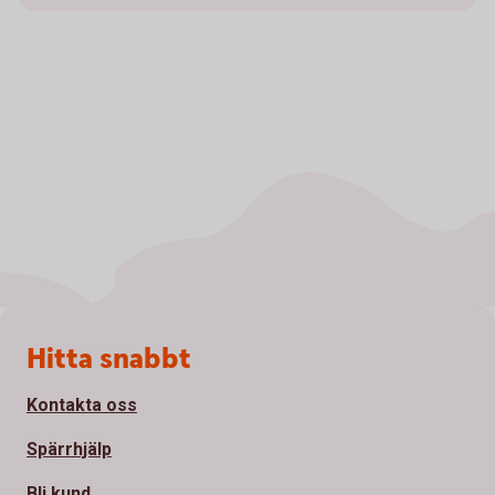
Sidfot
Hitta snabbt
Kontakta oss
Spärrhjälp
Bli kund