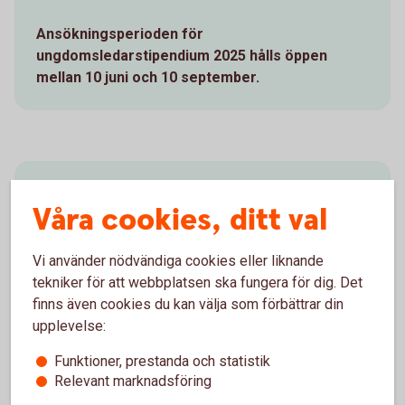
Ansökningsperioden för
ungdomsledarstipendium 2025 hålls öppen
mellan 10 juni och 10 september.
Våra cookies, ditt val
Nominera din ungdomsledare
här
Vi använder nödvändiga cookies eller liknande
tekniker för att webbplatsen ska fungera för dig. Det
Fyll i formuläret och nominera den ungdomsledare
finns även cookies du kan välja som förbättrar din
du tycker vi ska uppmärksamma med ett stipendie!
upplevelse:
Funktioner, prestanda och statistik
Relevant marknadsföring