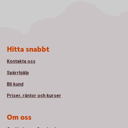
Sidfot
Hitta snabbt
Kontakta oss
Spärrhjälp
Bli kund
Priser, räntor och kurser
Om oss