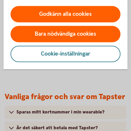
BankID och följa instruktionerna.
Godkänn alla cookies
6. Klart!
Du är nu redo att börja använda din wearable i butik.
Du betalar genom att blippa din wearable mot
Bara nödvändiga cookies
terminalen där symbolen för kontaktlösa betalningar
visas.
Cookie-inställningar
Vanliga frågor och svar om Tapster
Sparas mitt kortnummer i min wearable?
Är det säkert att betala med Tapster?