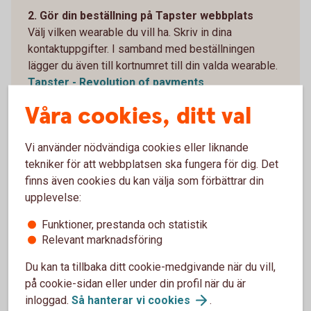
2. Gör din beställning på Tapster webbplats
Välj vilken wearable du vill ha. Skriv in dina
kontaktuppgifter. I samband med beställningen
lägger du även till kortnumret till din valda wearable.
Tapster - Revolution of payments
(gotapster.com)
Våra cookies, ditt val
3. När du har fått hem din wearable – Installera
appen Tapster
Vi använder nödvändiga cookies eller liknande
Ladda ned appen från Google Play eller AppStore.
tekniker för att webbplatsen ska fungera för dig. Det
Följ instruktionerna i appen Tapster: Contactless
finns även cookies du kan välja som förbättrar din
wearables.
upplevelse:
4. Koppla ihop Tapster-appen med din wearable
Funktioner, prestanda och statistik
Följ instruktionerna i Tapster-appen: Contactless
Relevant marknadsföring
wearables.
Du kan ta tillbaka ditt cookie-medgivande när du vill,
5. Identifiera dig i Tapster-appen
på cookie-sidan eller under din profil när du är
Slutför anslutningen genom att signera med Mobilt
inloggad.
Så hanterar vi
cookies
.