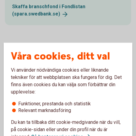
Skaffa branschfond i Fondlistan
(spara.swedbank.se)
Globala och regionala
Våra cookies, ditt val
branschfonder
Vi använder nödvändiga cookies eller liknande
Det finns två typer av branschfonder - globala och
tekniker för att webbplatsen ska fungera för dig. Det
regionala. Den förstnämnda kategorin investerar mest på
finns även cookies du kan välja som förbättrar din
global basis. Detta minskar risken då en bolagsspecifik
upplevelse:
händelse inte har inte samma inverkan i en global fond som
en regional. De globala branschfonderna har med andra ord
Funktioner, prestanda och statistik
oftast en lägre risk, än de regionala, där även svängningarna
Relevant marknadsföring
i avkastning kan vara större.
Du kan ta tillbaka ditt cookie-medgivande när du vill,
på cookie-sidan eller under din profil när du är