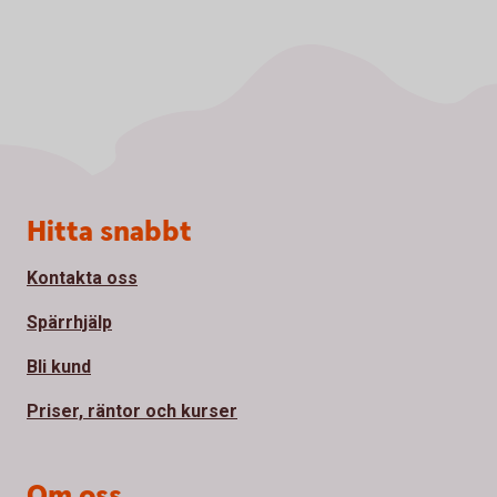
Sidfot
Hitta snabbt
Kontakta oss
Spärrhjälp
Bli kund
Priser, räntor och kurser
Om oss