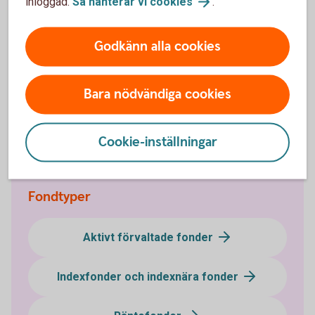
inloggad.
Så hanterar vi
cookies
.
Mer information
Godkänn alla cookies
Våra temafonder / branschfonder
(swedbank-aktiellt.se)
Bara nödvändiga cookies
Fondtyper - lär dig mer om olika typer av
fonder
Fonder - börja
fondspara
Cookie-inställningar
Fondtyper
Aktivt förvaltade fonder
Indexfonder och indexnära fonder