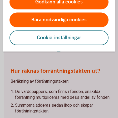
Godkänn alla cookies
avkastning som räntefonden skulle få 12 månader
framåt vid ett oförändrat ränteläge/oförändrade
marknadsräntor. Förräntningstakten uppdateras en
Bara nödvändiga cookies
gång i månaden. I angivna förräntningstakter är alla
avgifter redan dragna.
Cookie-inställningar
Förräntningstakten är på tapeten
(swedbank-aktiellt.se)
Hur räknas förräntningstakten ut?
Beräkning av förräntningstakten:
De värdepappers, som finns i fonden, enskilda
förräntning multipliceras med dess andel av fonden.
Summorna adderas sedan ihop och skapar
förräntningstakten.