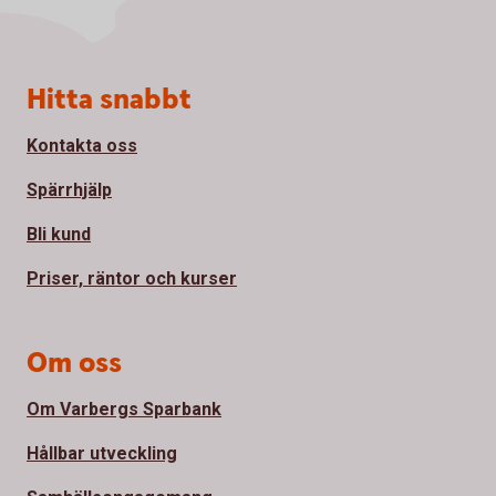
Sidfot
Hitta snabbt
Kontakta oss
Spärrhjälp
Bli kund
Priser, räntor och kurser
Om oss
Om Varbergs Sparbank
Hållbar utveckling