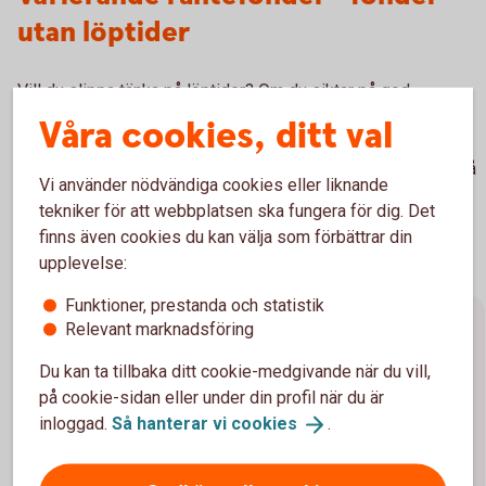
utan löptider
Vill du slippa tänka på löptider? Om du siktar på god
avkastning över tid och vill slippa bekymra dig över
Våra cookies, ditt val
börssvängningar och löptider kan så kallade varierande
räntefonder vara något för dig. Här väljer förvaltaren löptid på
Vi använder nödvändiga cookies eller liknande
placeringarna utifrån sin egen tro kring ränteutvecklingen
tekniker för att webbplatsen ska fungera för dig. Det
framöver.
finns även cookies du kan välja som förbättrar din
upplevelse:
Funktioner, prestanda och statistik
Relevant marknadsföring
Förräntningstakt, duration och
marknadsräntor
Du kan ta tillbaka ditt cookie-medgivande när du vill,
på cookie-sidan eller under din profil när du är
inloggad.
Så hanterar vi
cookies
.
Förräntningstakt/avkastning
Förräntningstakten (Yield to maturity) visar den