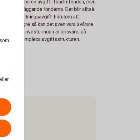
e då det finns en avgift i fond-i-fonden, men
 i de underliggande fonderna. Det blir alltså
ubbel förvaltningsavgift. Förutom att
ften blir högre så kan det även vara svårare
bedöma om investeringen är prisvärd, på
d av den komplexa avgiftsstrukturen.
a som
eller