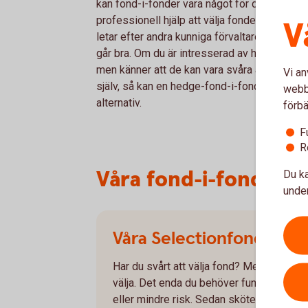
kan fond-i-fonder vara något för dig. Du får
professionell hjälp att välja fonder. Förvaltar
V
letar efter andra kunniga förvaltare vars fon
går bra. Om du är intresserad av hedgefonde
men känner att de kan vara svåra att analyse
Vi an
själv, så kan en hedge-fond-i-fond vara ett
webbp
alternativ.
förbä
F
R
Våra fond-i-fonder S
Du ka
under
Våra Selectionfonder - 
Har du svårt att välja fond? Med våra fon
välja. Det enda du behöver fundera över ä
eller mindre risk. Sedan sköter vi förval