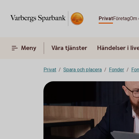
Privat
Företag
Om 
Meny
Våra tjänster
Händelser i liv
Privat
Spara och placera
Fonder
Fon