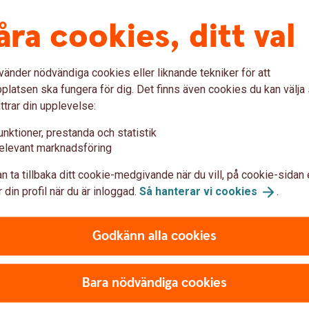
görs inom ramen för fonden, vilket är fallet
högr
när du själv köper och säljer fonder.
en
även
åra cookies, ditt val
En förvaltare sköter aktivt riskspridningen i
der
en d
portföljen.
r,
avgi
Fonden investerar i andra fonder och inte i
ra
att 
vänder nödvändiga cookies eller liknande tekniker för att
värdepapper vilket skapar en stabilare
grun
latsen ska fungera för dig. Det finns även cookies du kan välj
risknivå och bredare riskspridning.
ttrar din upplevelse:
unktioner, prestanda och statistik
elevant marknadsföring
election och Transfer
n ta tillbaka ditt cookie-medgivande när du vill, på cookie-sidan 
 din profil när du är inloggad.
Så hanterar vi
cookies
.
Godkänn alla cookies
ett bekvämt fondval
der Swedbank Robur Selection blir det lättare att
Bara nödvändiga cookies
r hur länge du ska spara och om du vill ta mer
tningen åt dig och anpassar fonderna efter vad