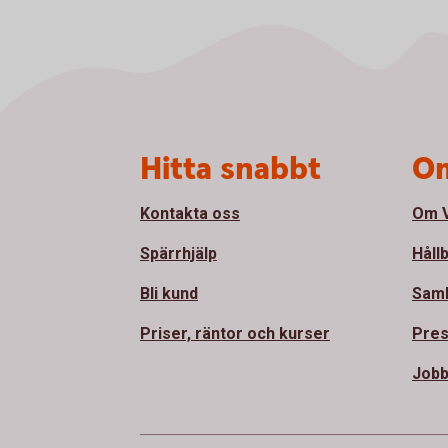
Sidfot
Hitta snabbt
Om
Kontakta oss
Om V
Spärrhjälp
Håll
Bli kund
Sam
Priser, räntor och kurser
Pre
Jobb