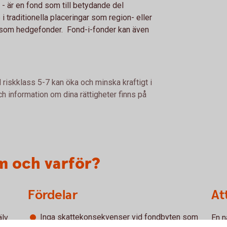
- är en fond som till betydande del
i traditionella placeringar som region- eller
r som hedgefonder. Fond-i-fonder kan även
 riskklass 5-7 kan öka och minska kraftigt i
h information om dina rättigheter finns på
m och varför?
Fördelar
At
Inga skattekonsekvenser vid fondbyten som
älv
En n